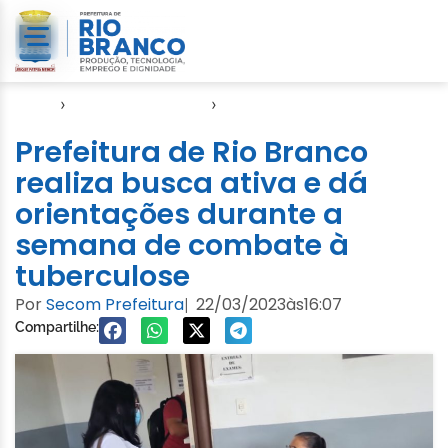
Início
›
Direitos Humanos
›
SASDH
Prefeitura de Rio Branco
realiza busca ativa e dá
orientações durante a
semana de combate à
tuberculose
Por
Secom Prefeitura
22/03/2023
às
16:07
|
Compartilhe: