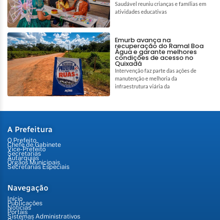
Saudável reuniu crianças e famílias em
atividades educativas
Emurb avança na
recuperação do Ramal Boa
Água e garante melhores
condições de acesso no
Quixadá
Intervenção faz parte das ações de
manutenção e melhoria da
infraestrutura viária da
A Prefeitura
O Prefeito
Chefe de Gabinete
Vice-Prefeito
Secretarias
Autarquias
Órgãos Municipais
Secretarias Especiais
Navegação
Início
Publicações
Notícias
Portais
Sistemas Administrativos