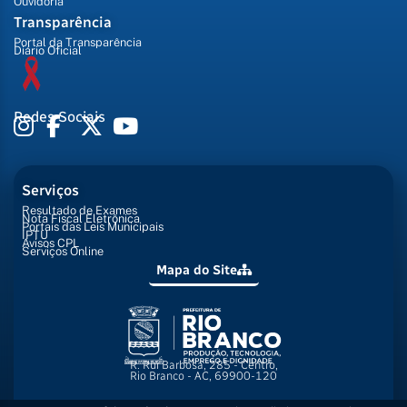
Ouvidoria
Transparência
Portal da Transparência
Diário Oficial
Redes Sociais
Serviços
Resultado de Exames
Nota Fiscal Eletrônica
Portais das Leis Municipais
IPTU
Avisos CPL
Serviços Online
Mapa do Site
R. Rui Barbosa, 285 - Centro,
Rio Branco - AC, 69900-120