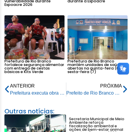
vulnerabilidade durante
durante a Expoacre
Expoacre 2026
Prefeitura de Rio Branco
Prefeitura de Rio Branco
fortalece segurança alimentar
mantém unidades de saúde
com entrega de cestas
abertas na quinta-feira (6) e
básicas e Kits Verde
sexta-feira (7)
ANTERIOR
PRÓXIMA
Prefeitura executa obra na rua principal do conjunto habitacional Vila Betel ll
Prefeito de Rio Branco participa de ação alusiva ao Dia Mundial da Água realizada pelo Saneacre
Outras notícias:
Secretaria Municipal de Meio
Ambiente reforça
fiscalização ambiental e
ações de bem-estar animal