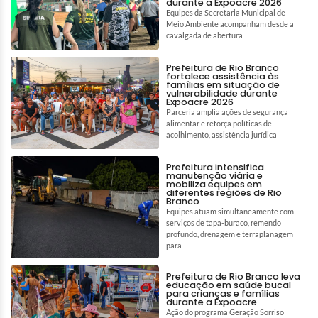
durante a Expoacre 2026
Equipes da Secretaria Municipal de
Meio Ambiente acompanham desde a
cavalgada de abertura
Prefeitura de Rio Branco
fortalece assistência às
famílias em situação de
vulnerabilidade durante
Expoacre 2026
Parceria amplia ações de segurança
alimentar e reforça políticas de
acolhimento, assistência jurídica
Prefeitura intensifica
manutenção viária e
mobiliza equipes em
diferentes regiões de Rio
Branco
Equipes atuam simultaneamente com
serviços de tapa-buraco, remendo
profundo, drenagem e terraplanagem
para
Prefeitura de Rio Branco leva
educação em saúde bucal
para crianças e famílias
durante a Expoacre
Ação do programa Geração Sorriso