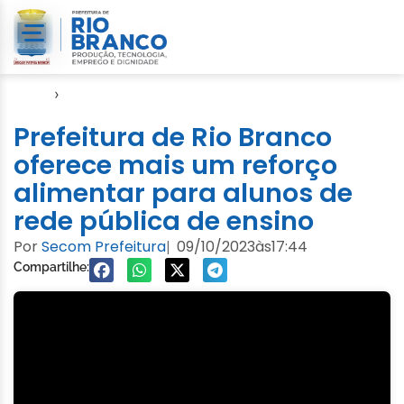
Início
›
Seme
Prefeitura de Rio Branco
oferece mais um reforço
alimentar para alunos de
rede pública de ensino
Por
Secom Prefeitura
09/10/2023
às
17:44
|
Compartilhe: