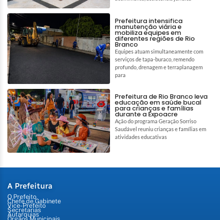
Prefeitura intensifica
manutenção viária e
mobiliza equipes em
diferentes regiões de Rio
Branco
Equipes atuam simultaneamente com
serviços de tapa-buraco, remendo
profundo, drenagem e terraplanagem
para
Prefeitura de Rio Branco leva
educação em saúde bucal
para crianças e famílias
durante a Expoacre
Ação do programa Geração Sorriso
Saudável reuniu crianças e famílias em
atividades educativas
A Prefeitura
O Prefeito
Chefe de Gabinete
Vice-Prefeito
Secretarias
Autarquias
Órgãos Municipais