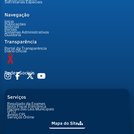
Secretarias Especiais
Navegação
Início
Publicações
Notícias
Portais
Sistemas Administrativos
Ouvidoria
Transparência
Portal da Transparência
Diário Oficial
Redes Sociais
Serviços
Resultado de Exames
Nota Fiscal Eletrônica
Portais das Leis Municipais
IPTU
Avisos CPL
Serviços Online
Mapa do Site