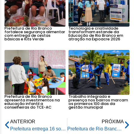
Prefeitura de Rio Branco
Tecnologia e criatividade
fortalece segurança alimentar
transformam estande da
com entrega de cestas
Educação de Rio Branco em
básicas e Kits Verde
atração na Expoacre 2026
Prefeitura de Rio Branco
Trabalho integrado e
apresenta investimentos na
presença nos bairros marcam
educação infantil a
os primeiros 100 dias da
conselheiras do TCE-AC
gestão municipal
ANTERIOR
PRÓXIMA
Prefeitura entrega 16 sobrados no Santo Afonso em continuidade ao Programa de Aceleração do Crescimento
Prefeitura de Rio Branco faz 1ª corrida dos professores de Rio Branco