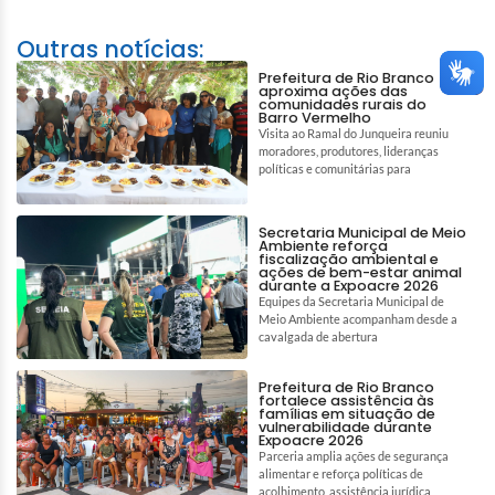
Outras notícias:
Prefeitura de Rio Branco
aproxima ações das
comunidades rurais do
Barro Vermelho
Visita ao Ramal do Junqueira reuniu
moradores, produtores, lideranças
políticas e comunitárias para
Secretaria Municipal de Meio
Ambiente reforça
fiscalização ambiental e
ações de bem-estar animal
durante a Expoacre 2026
Equipes da Secretaria Municipal de
Meio Ambiente acompanham desde a
cavalgada de abertura
Prefeitura de Rio Branco
fortalece assistência às
famílias em situação de
vulnerabilidade durante
Expoacre 2026
Parceria amplia ações de segurança
alimentar e reforça políticas de
acolhimento, assistência jurídica