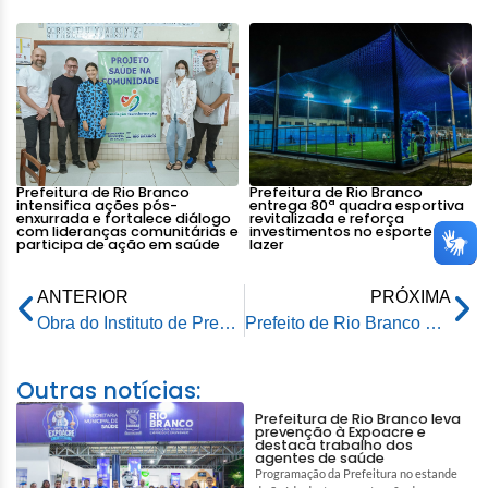
Prefeitura de Rio Branco
Prefeitura de Rio Branco
intensifica ações pós-
entrega 80ª quadra esportiva
enxurrada e fortalece diálogo
revitalizada e reforça
com lideranças comunitárias e
investimentos no esporte e
participa de ação em saúde
lazer
ANTERIOR
PRÓXIMA
Obra do Instituto de Previdência de Rio Branco segue com cronograma adiantado
Prefeito de Rio Branco entrega pessoalmente Decreto de Situação de Emergência a Ministro Waldez Góes
Outras notícias:
Prefeitura de Rio Branco leva
prevenção à Expoacre e
destaca trabalho dos
agentes de saúde
Programação da Prefeitura no estande