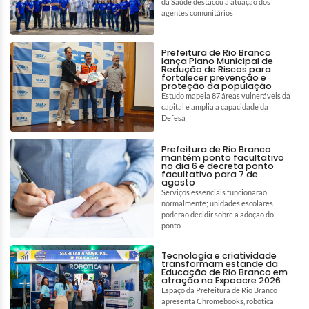
da Saúde destacou a atuação dos
agentes comunitários
Prefeitura de Rio Branco
lança Plano Municipal de
Redução de Riscos para
fortalecer prevenção e
proteção da população
Estudo mapeia 87 áreas vulneráveis da
capital e amplia a capacidade da
Defesa
Prefeitura de Rio Branco
mantém ponto facultativo
no dia 6 e decreta ponto
facultativo para 7 de
agosto
Serviços essenciais funcionarão
normalmente; unidades escolares
poderão decidir sobre a adoção do
ponto
Tecnologia e criatividade
transformam estande da
Educação de Rio Branco em
atração na Expoacre 2026
Espaço da Prefeitura de Rio Branco
apresenta Chromebooks, robótica