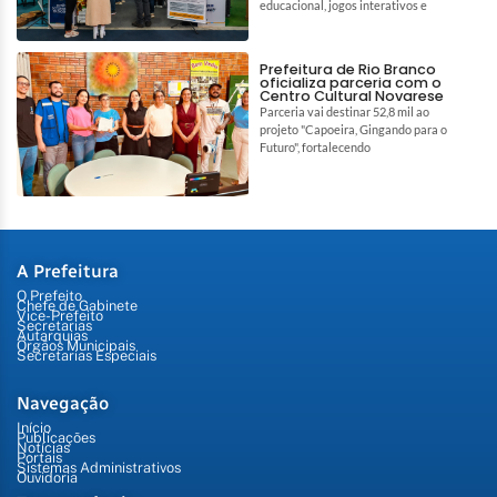
educacional, jogos interativos e
Prefeitura de Rio Branco
oficializa parceria com o
Centro Cultural Novarese
Parceria vai destinar 52,8 mil ao
projeto "Capoeira, Gingando para o
Futuro", fortalecendo
A Prefeitura
O Prefeito
Chefe de Gabinete
Vice-Prefeito
Secretarias
Autarquias
Órgãos Municipais
Secretarias Especiais
Navegação
Início
Publicações
Notícias
Portais
Sistemas Administrativos
Ouvidoria