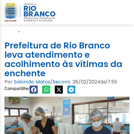
Início
›
Enchente 2024
Prefeitura de Rio Branco
leva atendimento e
acolhimento às vítimas da
enchente
Por
Salomão Matos/Secom
26/02/2024
às
17:55
|
Compartilhe: