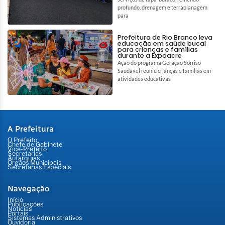
profundo, drenagem e terraplanagem
para
Prefeitura de Rio Branco leva
educação em saúde bucal
para crianças e famílias
durante a Expoacre
Ação do programa Geração Sorriso
Saudável reuniu crianças e famílias em
atividades educativas
A Prefeitura
O Prefeito
Chefe de Gabinete
Vice-Prefeito
Secretarias
Autarquias
Órgãos Municipais
Secretarias Especiais
Navegação
Início
Publicações
Notícias
Portais
Sistemas Administrativos
Ouvidoria