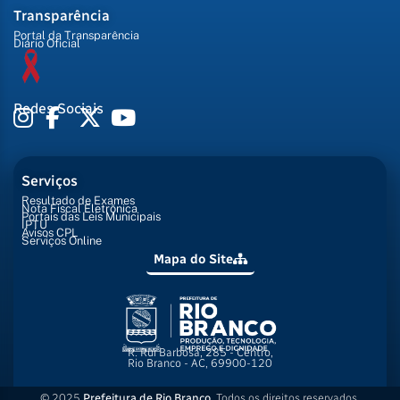
Transparência
Portal da Transparência
Diário Oficial
Redes Sociais
Serviços
Resultado de Exames
Nota Fiscal Eletrônica
Portais das Leis Municipais
IPTU
Avisos CPL
Serviços Online
Mapa do Site
R. Rui Barbosa, 285 - Centro,
Rio Branco - AC, 69900-120
© 2025
Prefeitura de Rio Branco
. Todos os direitos reservados.