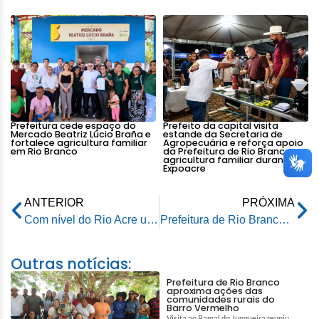
Prefeitura cede espaço do
Prefeito da capital visita
Mercado Beatriz Lúcio Braña e
estande da Secretaria de
fortalece agricultura familiar
Agropecuária e reforça apoio
em Rio Branco
da Prefeitura de Rio Branco a
agricultura familiar durante
Expoacre
ANTERIOR
PRÓXIMA
Com nível do Rio Acre ultrapassando a cota de 15 metros, serviços no Parque Abrigo seguem em ritmo acelerado
Prefeitura de Rio Branco luta contra o tempo para resolver problemas das ETAS e normalizar abastecimento de água na capital
Outras notícias:
Prefeitura de Rio Branco
aproxima ações das
comunidades rurais do
Barro Vermelho
Visita ao Ramal do Junqueira reuniu