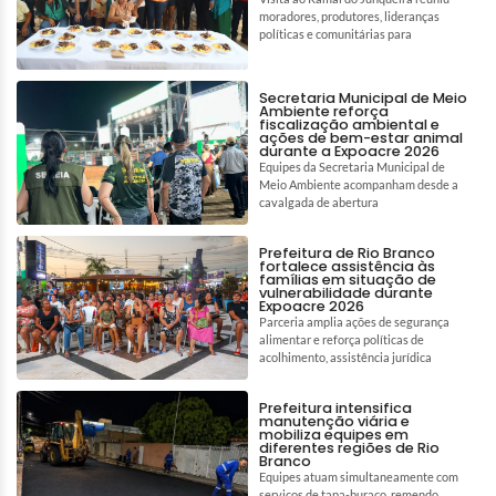
moradores, produtores, lideranças
políticas e comunitárias para
Secretaria Municipal de Meio
Ambiente reforça
fiscalização ambiental e
ações de bem-estar animal
durante a Expoacre 2026
Equipes da Secretaria Municipal de
Meio Ambiente acompanham desde a
cavalgada de abertura
Prefeitura de Rio Branco
fortalece assistência às
famílias em situação de
vulnerabilidade durante
Expoacre 2026
Parceria amplia ações de segurança
alimentar e reforça políticas de
acolhimento, assistência jurídica
Prefeitura intensifica
manutenção viária e
mobiliza equipes em
diferentes regiões de Rio
Branco
Equipes atuam simultaneamente com
serviços de tapa-buraco, remendo