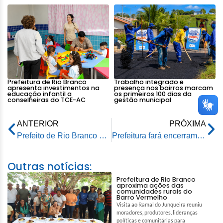
Prefeitura de Rio Branco
Trabalho integrado e
apresenta investimentos na
presença nos bairros marcam
educação infantil a
os primeiros 100 dias da
conselheiras do TCE-AC
gestão municipal
ANTERIOR
PRÓXIMA
Prefeito de Rio Branco participa de workshop promovido pelo Calha Norte e Amac
Prefeitura fará encerramento do Maio Amarelo com motociata no próximo sábado
Outras notícias:
Prefeitura de Rio Branco
aproxima ações das
comunidades rurais do
Barro Vermelho
Visita ao Ramal do Junqueira reuniu
moradores, produtores, lideranças
políticas e comunitárias para