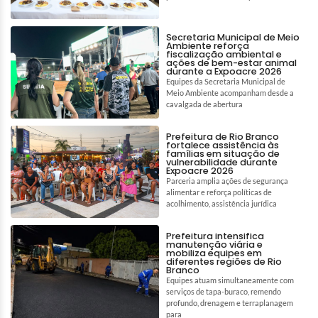
Secretaria Municipal de Meio
Ambiente reforça
fiscalização ambiental e
ações de bem-estar animal
durante a Expoacre 2026
Equipes da Secretaria Municipal de
Meio Ambiente acompanham desde a
cavalgada de abertura
Prefeitura de Rio Branco
fortalece assistência às
famílias em situação de
vulnerabilidade durante
Expoacre 2026
Parceria amplia ações de segurança
alimentar e reforça políticas de
acolhimento, assistência jurídica
Prefeitura intensifica
manutenção viária e
mobiliza equipes em
diferentes regiões de Rio
Branco
Equipes atuam simultaneamente com
serviços de tapa-buraco, remendo
profundo, drenagem e terraplanagem
para