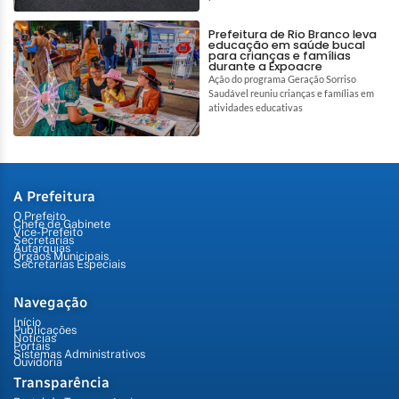
Prefeitura de Rio Branco leva
educação em saúde bucal
para crianças e famílias
durante a Expoacre
Ação do programa Geração Sorriso
Saudável reuniu crianças e famílias em
atividades educativas
A Prefeitura
O Prefeito
Chefe de Gabinete
Vice-Prefeito
Secretarias
Autarquias
Órgãos Municipais
Secretarias Especiais
Navegação
Início
Publicações
Notícias
Portais
Sistemas Administrativos
Ouvidoria
Transparência