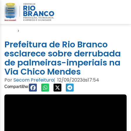
Início
›
Semeia
Prefeitura de Rio Branco
esclarece sobre derrubada
de palmeiras-imperiais na
Via Chico Mendes
Por
Secom Prefeitura
12/09/2023
às
17:54
|
Compartilhe: