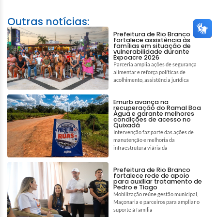
Outras notícias:
Prefeitura de Rio Branco
fortalece assistência às
famílias em situação de
vulnerabilidade durante
Expoacre 2026
Parceria amplia ações de segurança
alimentar e reforça políticas de
acolhimento, assistência jurídica
Emurb avança na
recuperação do Ramal Boa
Água e garante melhores
condições de acesso no
Quixadá
Intervenção faz parte das ações de
manutenção e melhoria da
infraestrutura viária da
Prefeitura de Rio Branco
fortalece rede de apoio
para auxiliar tratamento de
Pedro e Tiago
Mobilização reúne gestão municipal,
Maçonaria e parceiros para ampliar o
suporte à família