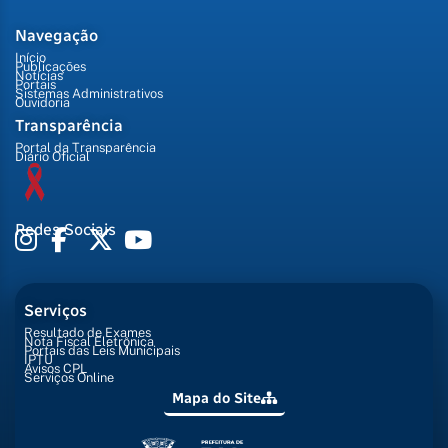
Navegação
Início
Publicações
Notícias
Portais
Sistemas Administrativos
Ouvidoria
Transparência
Portal da Transparência
Diário Oficial
Redes Sociais
Serviços
Resultado de Exames
Nota Fiscal Eletrônica
Portais das Leis Municipais
IPTU
Avisos CPL
Serviços Online
Mapa do Site