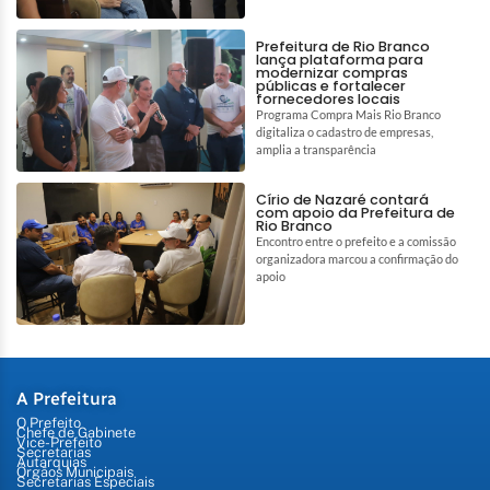
Prefeitura de Rio Branco
lança plataforma para
modernizar compras
públicas e fortalecer
fornecedores locais
Programa Compra Mais Rio Branco
digitaliza o cadastro de empresas,
amplia a transparência
Círio de Nazaré contará
com apoio da Prefeitura de
Rio Branco
Encontro entre o prefeito e a comissão
organizadora marcou a confirmação do
apoio
A Prefeitura
O Prefeito
Chefe de Gabinete
Vice-Prefeito
Secretarias
Autarquias
Órgãos Municipais
Secretarias Especiais