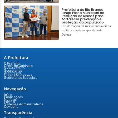
Prefeitura de Rio Branco
lança Plano Municipal de
Redução de Riscos para
fortalecer prevenção e
proteção da população
Estudo mapeia 87 áreas vulneráveis da
capital e amplia a capacidade da
Defesa
A Prefeitura
O Prefeito
Chefe de Gabinete
Vice-Prefeito
Secretarias
Autarquias
Órgãos Municipais
Secretarias Especiais
Navegação
Início
Publicações
Notícias
Portais
Sistemas Administrativos
Ouvidoria
Transparência