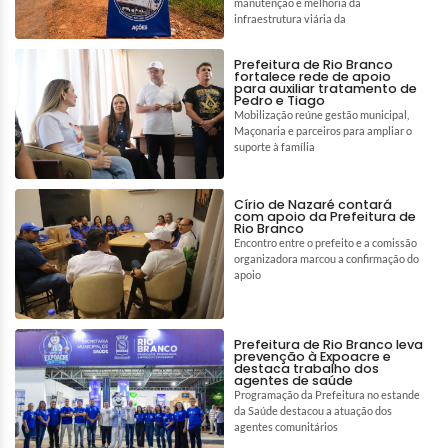
manutenção e melhoria da
infraestrutura viária da
Prefeitura de Rio Branco
fortalece rede de apoio
para auxiliar tratamento de
Pedro e Tiago
Mobilização reúne gestão municipal,
Maçonaria e parceiros para ampliar o
suporte à família
Círio de Nazaré contará
com apoio da Prefeitura de
Rio Branco
Encontro entre o prefeito e a comissão
organizadora marcou a confirmação do
apoio
Prefeitura de Rio Branco leva
prevenção à Expoacre e
destaca trabalho dos
agentes de saúde
Programação da Prefeitura no estande
da Saúde destacou a atuação dos
agentes comunitários