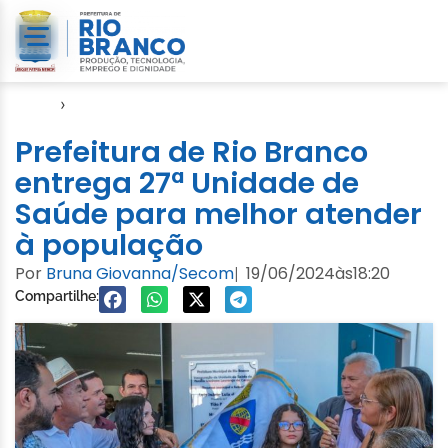
Início
›
Semsa
Prefeitura de Rio Branco
entrega 27ª Unidade de
Saúde para melhor atender
à população
Por
Bruna Giovanna/Secom
19/06/2024
às
18:20
|
Compartilhe: