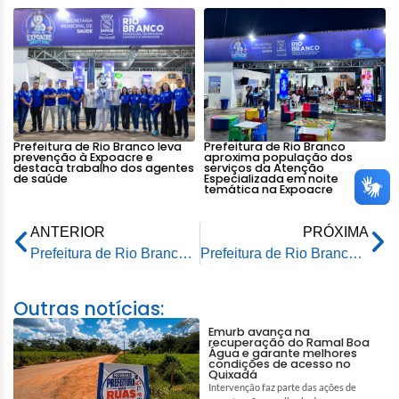
Prefeitura de Rio Branco leva
Prefeitura de Rio Branco
prevenção à Expoacre e
aproxima população dos
destaca trabalho dos agentes
serviços da Atenção
de saúde
Especializada em noite
temática na Expoacre
ANTERIOR
PRÓXIMA
Prefeitura de Rio Branco entrega 27ª Unidade de Saúde para melhor atender à população
Prefeitura de Rio Branco certifica microempreendedores do curso de Gourmet do Senac
Outras notícias:
Emurb avança na
recuperação do Ramal Boa
Água e garante melhores
condições de acesso no
Quixadá
Intervenção faz parte das ações de