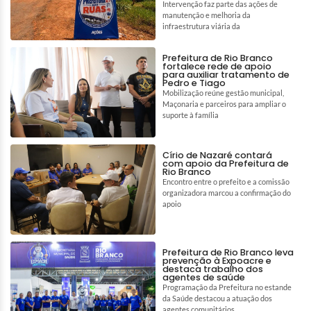
Intervenção faz parte das ações de
manutenção e melhoria da
infraestrutura viária da
Prefeitura de Rio Branco
fortalece rede de apoio
para auxiliar tratamento de
Pedro e Tiago
Mobilização reúne gestão municipal,
Maçonaria e parceiros para ampliar o
suporte à família
Círio de Nazaré contará
com apoio da Prefeitura de
Rio Branco
Encontro entre o prefeito e a comissão
organizadora marcou a confirmação do
apoio
Prefeitura de Rio Branco leva
prevenção à Expoacre e
destaca trabalho dos
agentes de saúde
Programação da Prefeitura no estande
da Saúde destacou a atuação dos
agentes comunitários