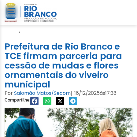
Início
›
Semeia
Prefeitura de Rio Branco e
TCE firmam parceria para
cessão de mudas e flores
ornamentais do viveiro
municipal
Por
Salomão Matos/Secom
16/12/2025
às
17:38
|
Compartilhe: