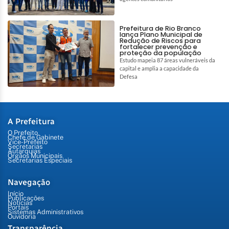
Prefeitura de Rio Branco
lança Plano Municipal de
Redução de Riscos para
fortalecer prevenção e
proteção da população
Estudo mapeia 87 áreas vulneráveis da
capital e amplia a capacidade da
Defesa
A Prefeitura
O Prefeito
Chefe de Gabinete
Vice-Prefeito
Secretarias
Autarquias
Órgãos Municipais
Secretarias Especiais
Navegação
Início
Publicações
Notícias
Portais
Sistemas Administrativos
Ouvidoria
Transparência