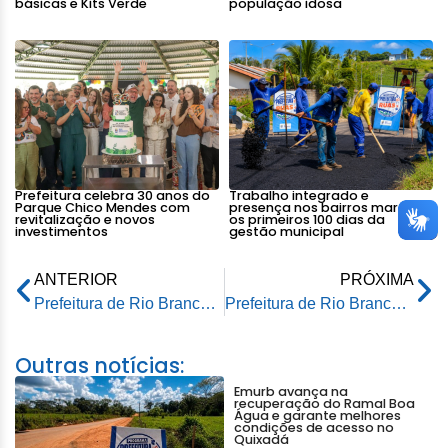
básicas e Kits Verde
população idosa
Prefeitura celebra 30 anos do
Trabalho integrado e
Parque Chico Mendes com
presença nos bairros marcam
revitalização e novos
os primeiros 100 dias da
investimentos
gestão municipal
ANTERIOR
PRÓXIMA
Prefeitura de Rio Branco pretende entregar obras do novo Calçadão da Benjamim Constant até o final de dezembro
Prefeitura de Rio Branco mantém obras de pavimentação mesmo durante o inverno amazônico
Outras notícias:
Emurb avança na
recuperação do Ramal Boa
Água e garante melhores
condições de acesso no
Quixadá