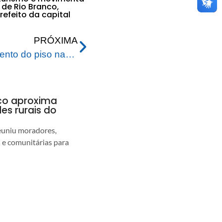
de Rio Branco,
efeito da capital
PRÓXIMA
Prefeitura anuncia pagamento do piso nacional aos agentes de endemias e agentes comunitários de saúde
nco aproxima
s rurais do
euniu moradores,
s e comunitárias para