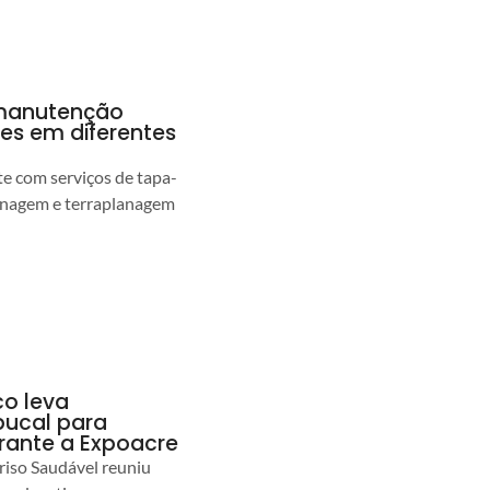
a manutenção
pes em diferentes
 com serviços de tapa-
enagem e terraplanagem
co leva
ucal para
urante a Expoacre
iso Saudável reuniu