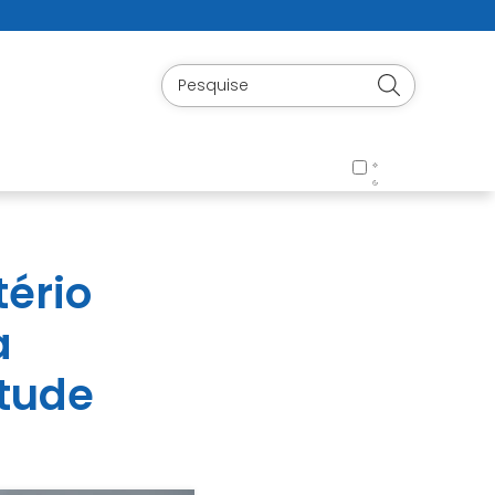
tério
a
ntude