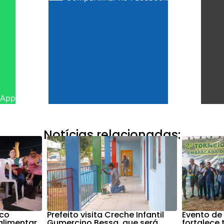
sApp
Notícias relacionadas:
nco
Prefeito visita Creche Infantil
Evento de
alimentar
Gumercino Bessa, que será
fortalece