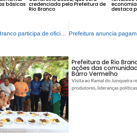
as básicas
credenciada pela Prefeitura de
economia 
Rio Branco
destaca pr
Prefeitura de Rio Branco participa de oficinas para a criação do Plano Municipal de Segurança Alimentar e Nutricional
Prefeitura de Rio Bra
ações das comunidade
Barro Vermelho
Visita ao Ramal do Junqueira r
produtores, lideranças política