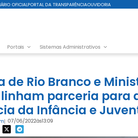
IÁRIO OFICIAL
PORTAL DA TRANSPARÊNCIA
OUVIDORIA
Portais
Sistemas Administrativos
a de Rio Branco e Minis
alinham parceria para 
cia da Infância e Juve
07/06/2022
às
13:09
om
|