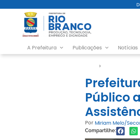
D
A Prefeitura
Publicações
Notícias
Início
›
Video
Prefeitur
Público 
Assistên
Por
Miriam Melo/Sec
Compartilhe: