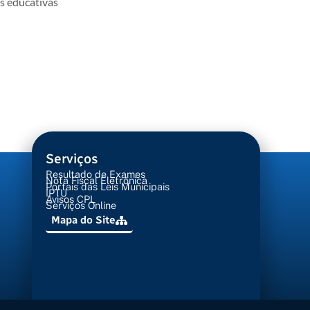
es educativas
Serviços
Resultado de Exames
Nota Fiscal Eletrônica
Portais das Leis Municipais
IPTU
Avisos CPL
Serviços Online
Mapa do Site