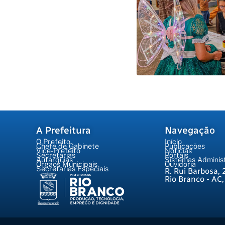
A Prefeitura
Navegação
O Prefeito
Início
Chefe de Gabinete
Publicações
Vice-Prefeito
Notícias
Secretarias
Portais
Autarquias
Sistemas Administ
Órgãos Municipais
Ouvidoria
Secretarias Especiais
R. Rui Barbosa, 
Rio Branco - AC