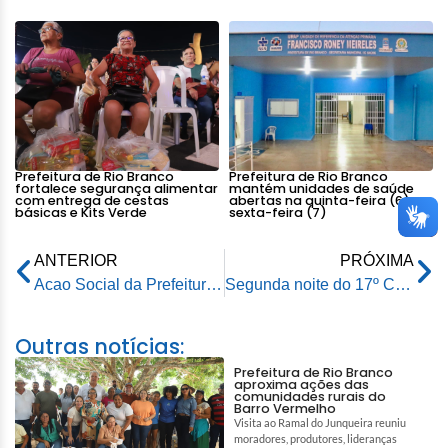
Prefeitura de Rio Branco
Prefeitura de Rio Branco
fortalece segurança alimentar
mantém unidades de saúde
com entrega de cestas
abertas na quinta-feira (6) e
básicas e Kits Verde
sexta-feira (7)
ANTERIOR
PRÓXIMA
Acao Social da Prefeitura de Rio Branco segue pelo segundo dia e dezenas de pessoas da comunidade do João Eduardo são atendidas
Segunda noite do 17º Circuito Junino de Rio Branco atrai multidão e emociona o público com apresentações marcantes
Outras notícias:
Prefeitura de Rio Branco
aproxima ações das
comunidades rurais do
Barro Vermelho
Visita ao Ramal do Junqueira reuniu
moradores, produtores, lideranças