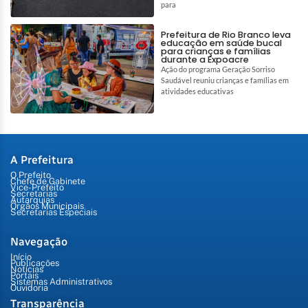
para
Prefeitura de Rio Branco leva
educação em saúde bucal
para crianças e famílias
durante a Expoacre
Ação do programa Geração Sorriso
Saudável reuniu crianças e famílias em
atividades educativas
A Prefeitura
O Prefeito
Chefe de Gabinete
Vice-Prefeito
Secretarias
Autarquias
Órgãos Municipais
Secretarias Especiais
Navegação
Início
Publicações
Notícias
Portais
Sistemas Administrativos
Ouvidoria
Transparência