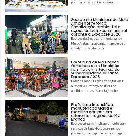
políticas e comunitárias para
Secretaria Municipal de Meio
Ambiente reforça
fiscalização ambiental e
ações de bem-estar animal
durante a Expoacre 2026
Equipes da Secretaria Municipal de
Meio Ambiente acompanham desde a
cavalgada de abertura
Prefeitura de Rio Branco
fortalece assistência às
famílias em situação de
vulnerabilidade durante
Expoacre 2026
Parceria amplia ações de segurança
alimentar e reforça políticas de
acolhimento, assistência jurídica
Prefeitura intensifica
manutenção viária e
mobiliza equipes em
diferentes regiões de Rio
Branco
Equipes atuam simultaneamente com
serviços de tapa-buraco, remendo
profundo, drenagem e terraplanagem