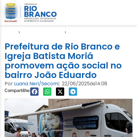
Início
›
Direitos Humanos
›
SASDH
Prefeitura de Rio Branco e
Igreja Batista Moriá
promovem ação social no
bairro João Eduardo
Por
Luana Neri/Secom
22/06/2025
às
14:08
|
Compartilhe: