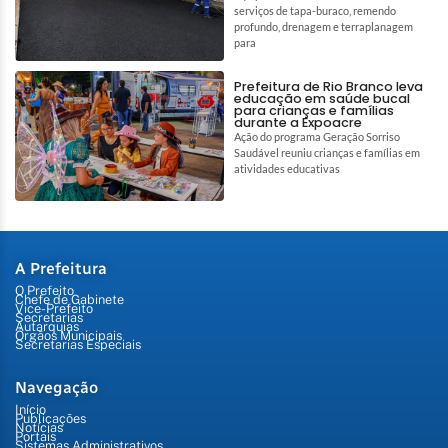
serviços de tapa-buraco, remendo
profundo, drenagem e terraplanagem
para
Prefeitura de Rio Branco leva
educação em saúde bucal
para crianças e famílias
durante a Expoacre
Ação do programa Geração Sorriso
Saudável reuniu crianças e famílias em
atividades educativas
A Prefeitura
O Prefeito
Chefe de Gabinete
Vice-Prefeito
Secretarias
Autarquias
Órgãos Municipais
Secretarias Especiais
Navegação
Início
Publicações
Notícias
Portais
Sistemas Administrativos