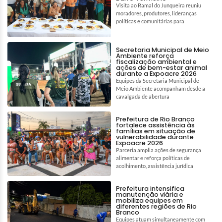
Visita ao Ramal do Junqueira reuniu
moradores, produtores, lideranças
políticas e comunitárias para
Secretaria Municipal de Meio
Ambiente reforça
fiscalização ambiental e
ações de bem-estar animal
durante a Expoacre 2026
Equipes da Secretaria Municipal de
Meio Ambiente acompanham desde a
cavalgada de abertura
Prefeitura de Rio Branco
fortalece assistência às
famílias em situação de
vulnerabilidade durante
Expoacre 2026
Parceria amplia ações de segurança
alimentar e reforça políticas de
acolhimento, assistência jurídica
Prefeitura intensifica
manutenção viária e
mobiliza equipes em
diferentes regiões de Rio
Branco
Equipes atuam simultaneamente com