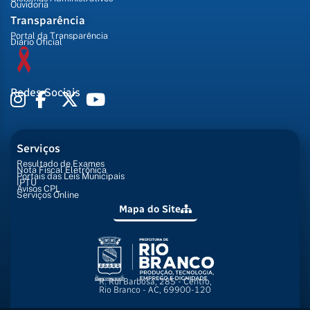
Ouvidoria
Transparência
Portal da Transparência
Diário Oficial
Redes Sociais
Serviços
Resultado de Exames
Nota Fiscal Eletrônica
Portais das Leis Municipais
IPTU
Avisos CPL
Serviços Online
Mapa do Site
R. Rui Barbosa, 285 - Centro,
Rio Branco - AC, 69900-120