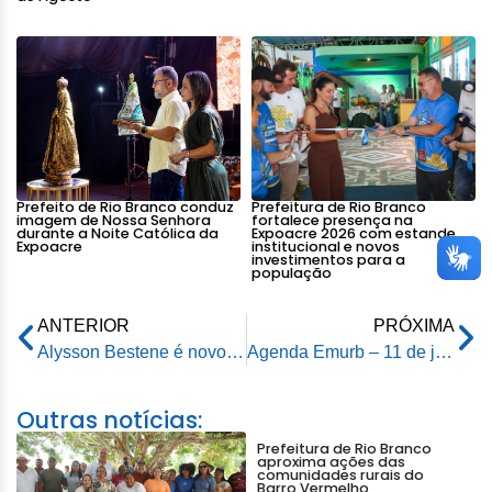
Prefeito de Rio Branco conduz
Prefeitura de Rio Branco
imagem de Nossa Senhora
fortalece presença na
durante a Noite Católica da
Expoacre 2026 com estande
Expoacre
institucional e novos
investimentos para a
população
ANTERIOR
PRÓXIMA
Alysson Bestene é novo integrante de articulação da prefeitura de Rio Branco
Agenda Emurb – 11 de junho de 2024
Outras notícias:
Prefeitura de Rio Branco
aproxima ações das
comunidades rurais do
Barro Vermelho