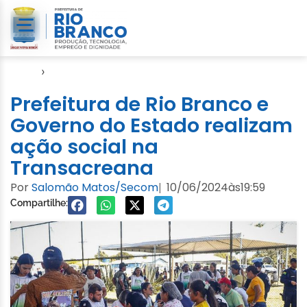
Início
›
Evento
Prefeitura de Rio Branco e
Governo do Estado realizam
ação social na
Transacreana
Por
Salomão Matos/Secom
10/06/2024
às
19:59
|
Compartilhe: