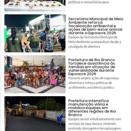
políticas e comunitárias para
Secretaria Municipal de Meio
Ambiente reforça
fiscalização ambiental e
ações de bem-estar animal
durante a Expoacre 2026
Equipes da Secretaria Municipal de
Meio Ambiente acompanham desde a
cavalgada de abertura
Prefeitura de Rio Branco
fortalece assistência às
famílias em situação de
vulnerabilidade durante
Expoacre 2026
Parceria amplia ações de segurança
alimentar e reforça políticas de
acolhimento, assistência jurídica
Prefeitura intensifica
manutenção viária e
mobiliza equipes em
diferentes regiões de Rio
Branco
Equipes atuam simultaneamente com
serviços de tapa-buraco, remendo
profundo, drenagem e terraplanagem