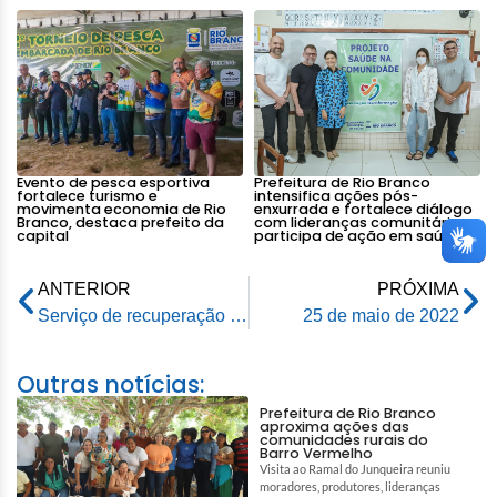
Evento de pesca esportiva
Prefeitura de Rio Branco
fortalece turismo e
intensifica ações pós-
movimenta economia de Rio
enxurrada e fortalece diálogo
Branco, destaca prefeito da
com lideranças comunitárias e
capital
participa de ação em saúde
ANTERIOR
PRÓXIMA
Serviço de recuperação asfáltica da rua Rio de Janeiro está a todo vapor
25 de maio de 2022
Outras notícias:
Prefeitura de Rio Branco
aproxima ações das
comunidades rurais do
Barro Vermelho
Visita ao Ramal do Junqueira reuniu
moradores, produtores, lideranças