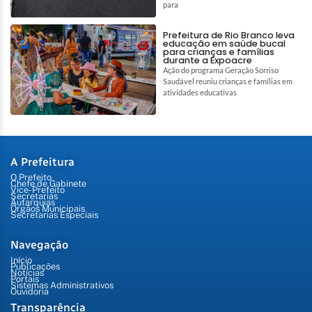
para
Prefeitura de Rio Branco leva
educação em saúde bucal
para crianças e famílias
durante a Expoacre
Ação do programa Geração Sorriso
Saudável reuniu crianças e famílias em
atividades educativas
A Prefeitura
O Prefeito
Chefe de Gabinete
Vice-Prefeito
Secretarias
Autarquias
Órgãos Municipais
Secretarias Especiais
Navegação
Início
Publicações
Notícias
Portais
Sistemas Administrativos
Ouvidoria
Transparência