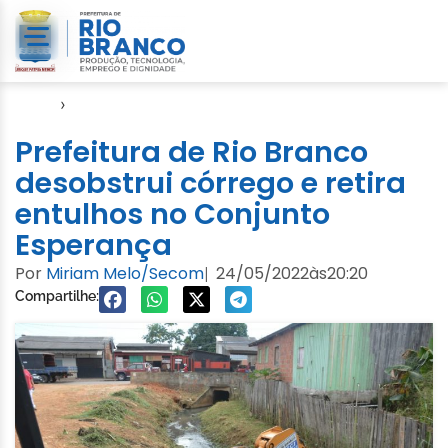
Início
›
Video
Prefeitura de Rio Branco
desobstrui córrego e retira
entulhos no Conjunto
Esperança
Por
Miriam Melo/Secom
24/05/2022
às
20:20
|
Compartilhe: