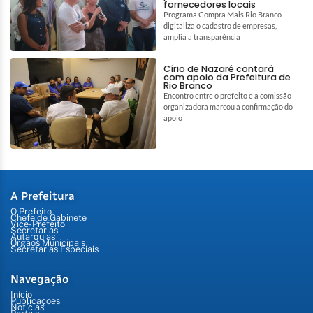
fornecedores locais
Programa Compra Mais Rio Branco
digitaliza o cadastro de empresas,
amplia a transparência
Círio de Nazaré contará
com apoio da Prefeitura de
Rio Branco
Encontro entre o prefeito e a comissão
organizadora marcou a confirmação do
apoio
A Prefeitura
O Prefeito
Chefe de Gabinete
Vice-Prefeito
Secretarias
Autarquias
Órgãos Municipais
Secretarias Especiais
Navegação
Início
Publicações
Notícias