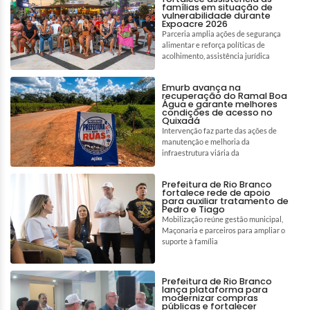
famílias em situação de
vulnerabilidade durante
Expoacre 2026
Parceria amplia ações de segurança
alimentar e reforça políticas de
acolhimento, assistência jurídica
Emurb avança na
recuperação do Ramal Boa
Água e garante melhores
condições de acesso no
Quixadá
Intervenção faz parte das ações de
manutenção e melhoria da
infraestrutura viária da
Prefeitura de Rio Branco
fortalece rede de apoio
para auxiliar tratamento de
Pedro e Tiago
Mobilização reúne gestão municipal,
Maçonaria e parceiros para ampliar o
suporte à família
Prefeitura de Rio Branco
lança plataforma para
modernizar compras
públicas e fortalecer