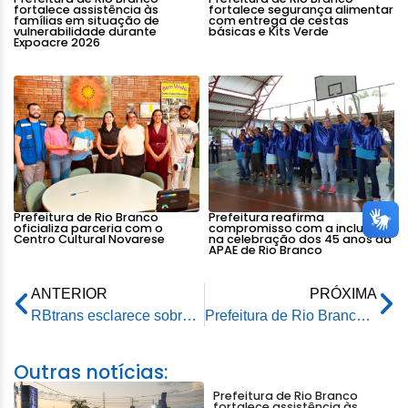
fortalece assistência às
fortalece segurança alimentar
famílias em situação de
com entrega de cestas
vulnerabilidade durante
básicas e Kits Verde
Expoacre 2026
Prefeitura de Rio Branco
Prefeitura reafirma
oficializa parceria com o
compromisso com a inclusão
Centro Cultural Novarese
na celebração dos 45 anos da
APAE de Rio Branco
ANTERIOR
PRÓXIMA
RBtrans esclarece sobre Fake News e decisões administrativas em coletiva de imprensa
Prefeitura de Rio Branco informa a população, sobre o último dia para garantir desconto no IPTU 2025
Outras notícias:
Prefeitura de Rio Branco
fortalece assistência às