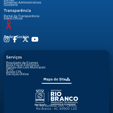
Portais
Sistemas Administrativos
Ouvidoria
Transparência
Portal da Transparência
Diário Oficial
Redes Sociais
Serviços
Resultado de Exames
Nota Fiscal Eletrônica
Portais das Leis Municipais
IPTU
Avisos CPL
Serviços Online
Mapa do Site
R. Rui Barbosa, 285 - Centro,
Rio Branco - AC, 69900-120