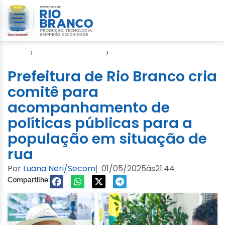
Início
›
Direitos Humanos
›
SASDH
Prefeitura de Rio Branco cria
comitê para
acompanhamento de
políticas públicas para a
população em situação de
rua
Por
Luana Neri/Secom
01/05/2025
às
21:44
|
Compartilhe: