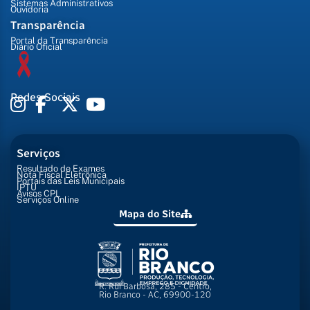
Sistemas Administrativos
Ouvidoria
Transparência
Portal da Transparência
Diário Oficial
Redes Sociais
Serviços
Resultado de Exames
Nota Fiscal Eletrônica
Portais das Leis Municipais
IPTU
Avisos CPL
Serviços Online
Mapa do Site
R. Rui Barbosa, 285 - Centro,
Rio Branco - AC, 69900-120