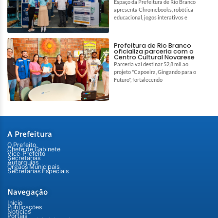
Espaço da Prefeitura de Rio Branco
apresenta Chromebooks, robótica
educacional, jogos interativos e
Prefeitura de Rio Branco
oficializa parceria com o
Centro Cultural Novarese
Parceria vai destinar 52,8 mil ao
projeto "Capoeira, Gingando para o
Futuro", fortalecendo
A Prefeitura
O Prefeito
Chefe de Gabinete
Vice-Prefeito
Secretarias
Autarquias
Órgãos Municipais
Secretarias Especiais
Navegação
Início
Publicações
Notícias
Portais