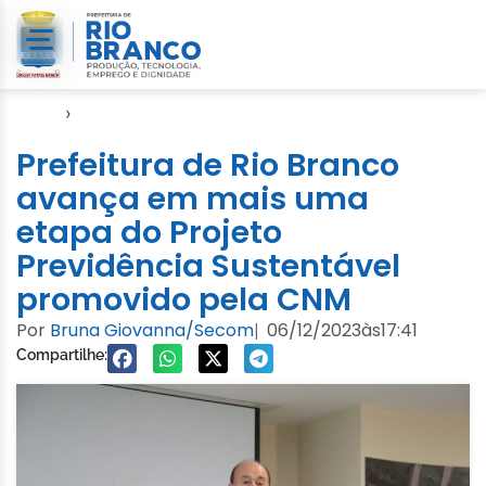
Início
›
Video
Prefeitura de Rio Branco
avança em mais uma
etapa do Projeto
Previdência Sustentável
promovido pela CNM
Por
Bruna Giovanna/Secom
06/12/2023
às
17:41
|
Compartilhe: