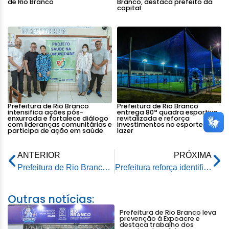
de Rio Branco
Branco, destaca prefeito da
capital
Prefeitura de Rio Branco
Prefeitura de Rio Branco
intensifica ações pós-
entrega 80ª quadra esportiva
enxurrada e fortalece diálogo
revitalizada e reforça
com lideranças comunitárias e
investimentos no esporte e
participa de ação em saúde
lazer
ANTERIOR
PRÓXIMA
Prefeitura de Rio Branco avança em mais uma etapa do Projeto Previdência Sustentável promovido pela CNM
Prefeitura reforça identificação para agentes de endemias em ações contra dengue na capital
Outras notícias:
Prefeitura de Rio Branco leva
prevenção à Expoacre e
destaca trabalho dos