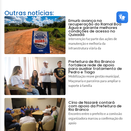
Outras notícias:
Emurb avança na
recuperação do Ramal Boa
Água e garante melhores
condições de acesso no
Quixadá
Intervenção faz parte das ações de
manutenção e melhoria da
infraestrutura viária da
Prefeitura de Rio Branco
fortalece rede de apoio
para auxiliar tratamento de
Pedro e Tiago
Mobilização reúne gestão municipal,
Maçonaria e parceiros para ampliar o
suporte à família
Círio de Nazaré contará
com apoio da Prefeitura de
Rio Branco
Encontro entre o prefeito e a comissão
organizadora marcou a confirmação do
apoio