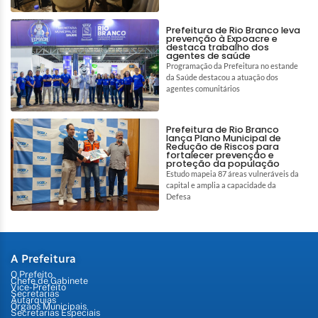
Prefeitura de Rio Branco leva
prevenção à Expoacre e
destaca trabalho dos
agentes de saúde
Programação da Prefeitura no estande
da Saúde destacou a atuação dos
agentes comunitários
Prefeitura de Rio Branco
lança Plano Municipal de
Redução de Riscos para
fortalecer prevenção e
proteção da população
Estudo mapeia 87 áreas vulneráveis da
capital e amplia a capacidade da
Defesa
A Prefeitura
O Prefeito
Chefe de Gabinete
Vice-Prefeito
Secretarias
Autarquias
Órgãos Municipais
Secretarias Especiais