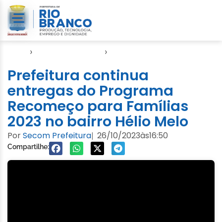
Início
›
Direitos Humanos
›
SASDH
Prefeitura continua
entregas do Programa
Recomeço para Famílias
2023 no bairro Hélio Melo
Por
Secom Prefeitura
26/10/2023
às
16:50
|
Compartilhe: