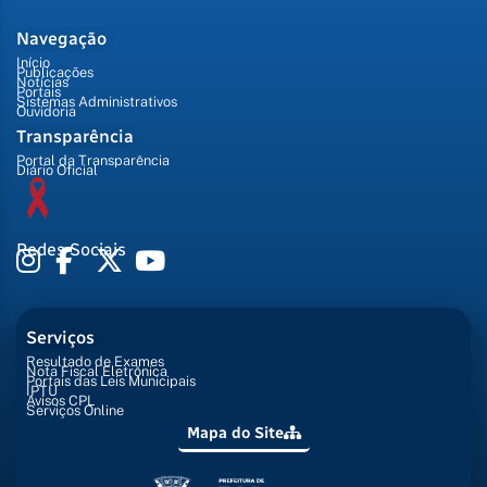
Navegação
Início
Publicações
Notícias
Portais
Sistemas Administrativos
Ouvidoria
Transparência
Portal da Transparência
Diário Oficial
Redes Sociais
Serviços
Resultado de Exames
Nota Fiscal Eletrônica
Portais das Leis Municipais
IPTU
Avisos CPL
Serviços Online
Mapa do Site