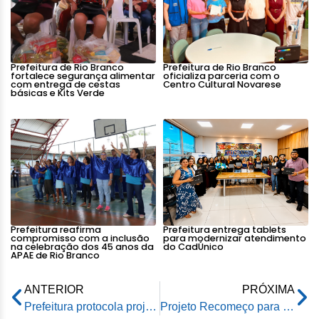
Prefeitura de Rio Branco
Prefeitura de Rio Branco
fortalece segurança alimentar
oficializa parceria com o
com entrega de cestas
Centro Cultural Novarese
básicas e Kits Verde
Prefeitura reafirma
Prefeitura entrega tablets
compromisso com a inclusão
para modernizar atendimento
na celebração dos 45 anos da
do CadÚnico
APAE de Rio Branco
ANTERIOR
PRÓXIMA
Prefeitura protocola projeto referente ao empréstimo de 340 milhões que visa investimentos na capital
Projeto Recomeço para as Famílias 2023 leva esperança e dignidade ao bairro da Paz