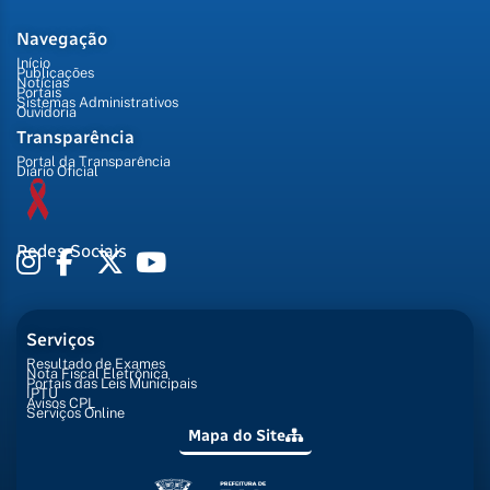
Navegação
Início
Publicações
Notícias
Portais
Sistemas Administrativos
Ouvidoria
Transparência
Portal da Transparência
Diário Oficial
Redes Sociais
Serviços
Resultado de Exames
Nota Fiscal Eletrônica
Portais das Leis Municipais
IPTU
Avisos CPL
Serviços Online
Mapa do Site