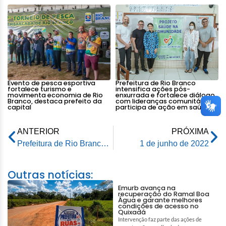
Evento de pesca esportiva
Prefeitura de Rio Branco
fortalece turismo e
intensifica ações pós-
movimenta economia de Rio
enxurrada e fortalece diálogo
Branco, destaca prefeito da
com lideranças comunitárias e
capital
participa de ação em saúde
ANTERIOR
PRÓXIMA
Prefeitura de Rio Branco incentiva população a realizar atividades nos Parques ambientais da Capital pós Covid-19
1 de junho de 2022
Outras notícias:
Emurb avança na
recuperação do Ramal Boa
Água e garante melhores
condições de acesso no
Quixadá
Intervenção faz parte das ações de