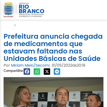
Início
›
Video
Prefeitura anuncia chegada
de medicamentos que
estavam faltando nas
Unidades Básicas de Saúde
Por
Miriam Melo/Secom
31/05/2022
às
20:19
|
Compartilhe: