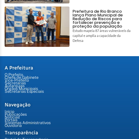
Prefeitura de Rio Branco
lança Plano Municipal de
Redução de Riscos para
fortalecer prevenção e
proteção da população
Estudo mapeia 87 áreas vulneráveis da
capital e amplia a capacidade da
Defesa
A Prefeitura
O Prefeito
Chefe de Gabinete
Vice-Prefeito
Secretarias
Autarquias
Órgãos Municipais
Secretarias Especiais
Navegação
Início
Publicações
Notícias
Portais
Sistemas Administrativos
Ouvidoria
Transparência