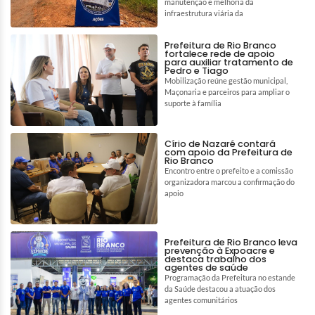
manutenção e melhoria da
infraestrutura viária da
Prefeitura de Rio Branco
fortalece rede de apoio
para auxiliar tratamento de
Pedro e Tiago
Mobilização reúne gestão municipal,
Maçonaria e parceiros para ampliar o
suporte à família
Círio de Nazaré contará
com apoio da Prefeitura de
Rio Branco
Encontro entre o prefeito e a comissão
organizadora marcou a confirmação do
apoio
Prefeitura de Rio Branco leva
prevenção à Expoacre e
destaca trabalho dos
agentes de saúde
Programação da Prefeitura no estande
da Saúde destacou a atuação dos
agentes comunitários