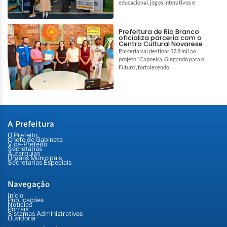
educacional, jogos interativos e
Prefeitura de Rio Branco
oficializa parceria com o
Centro Cultural Novarese
Parceria vai destinar 52,8 mil ao
projeto "Capoeira, Gingando para o
Futuro", fortalecendo
A Prefeitura
O Prefeito
Chefe de Gabinete
Vice-Prefeito
Secretarias
Autarquias
Órgãos Municipais
Secretarias Especiais
Navegação
Início
Publicações
Notícias
Portais
Sistemas Administrativos
Ouvidoria