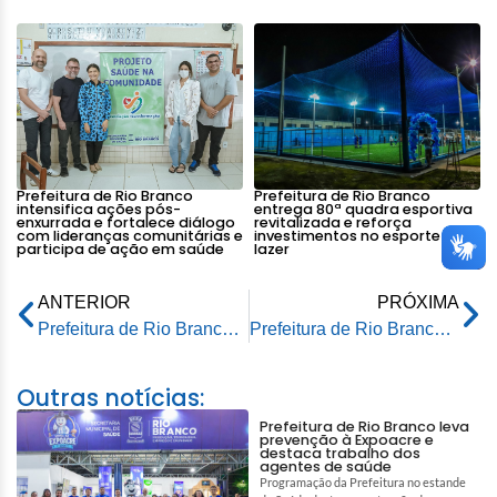
Prefeitura de Rio Branco
Prefeitura de Rio Branco
intensifica ações pós-
entrega 80ª quadra esportiva
enxurrada e fortalece diálogo
revitalizada e reforça
com lideranças comunitárias e
investimentos no esporte e
participa de ação em saúde
lazer
ANTERIOR
PRÓXIMA
Prefeitura de Rio Branco esclarece a vereadores sobre não intervenção em ruas judicializadas
Prefeitura de Rio Branco institui Semana de Conscientização do Autismo
Outras notícias:
Prefeitura de Rio Branco leva
prevenção à Expoacre e
destaca trabalho dos
agentes de saúde
Programação da Prefeitura no estande