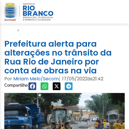
Início
›
Video
Prefeitura alerta para
alterações no trânsito da
Rua Rio de Janeiro por
conta de obras na via
Por
Miriam Melo/Secom
17/05/2022
às
21:42
|
Compartilhe: