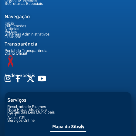
Órgãos Municipais
Secretarias Especiais
Navegação
Início
Publicações
Notícias
Portais
Sistemas Administrativos
Ouvidoria
Transparência
Portal da Transparência
Diário Oficial
Redes Sociais
Serviços
Resultado de Exames
Nota Fiscal Eletrônica
Portais das Leis Municipais
IPTU
Avisos CPL
Serviços Online
Mapa do Site