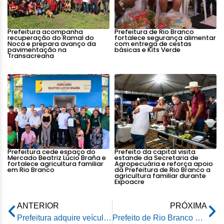
Prefeitura acompanha
Prefeitura de Rio Branco
recuperação do Ramal do
fortalece segurança alimentar
Noca e prepara avanço da
com entrega de cestas
pavimentação na
básicas e Kits Verde
Transacreana
Prefeitura cede espaço do
Prefeito da capital visita
Mercado Beatriz Lúcio Braña e
estande da Secretaria de
fortalece agricultura familiar
Agropecuária e reforça apoio
em Rio Branco
da Prefeitura de Rio Branco a
agricultura familiar durante
Expoacre
ANTERIOR
PRÓXIMA
Prefeitura adquire veículos para dar mais assistência ao homem do campo
Prefeito de Rio Branco apresenta protótipo da casa do Projeto 1001 Dignidades à imprensa