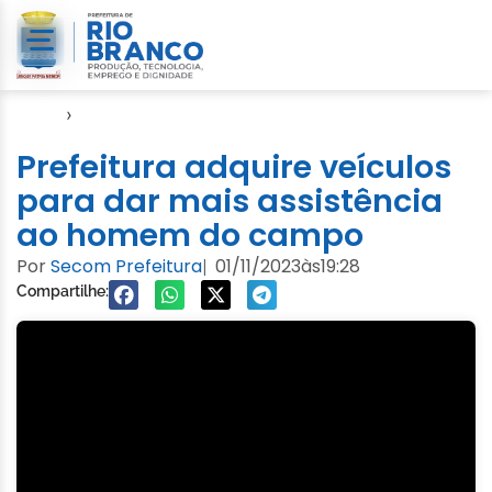
Início
›
Seagro
Prefeitura adquire veículos
para dar mais assistência
ao homem do campo
Por
Secom Prefeitura
01/11/2023
às
19:28
|
Compartilhe: