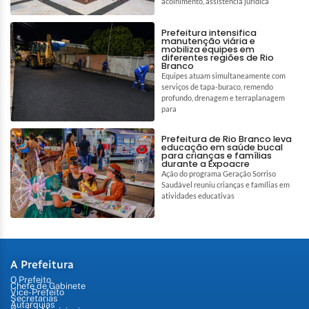
acolhimento, assistência jurídica
Prefeitura intensifica
manutenção viária e
mobiliza equipes em
diferentes regiões de Rio
Branco
Equipes atuam simultaneamente com
serviços de tapa-buraco, remendo
profundo, drenagem e terraplanagem
para
Prefeitura de Rio Branco leva
educação em saúde bucal
para crianças e famílias
durante a Expoacre
Ação do programa Geração Sorriso
Saudável reuniu crianças e famílias em
atividades educativas
A Prefeitura
O Prefeito
Chefe de Gabinete
Vice-Prefeito
Secretarias
Autarquias