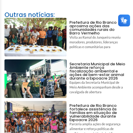
Outras notícias:
Prefeitura de Rio Branco
aproxima ações das
comunidades rurais do
Barro Vermelho
Visita ao Ramal do Junqueira reuniu
moradores, produtores, lideranças
políticas e comunitárias para
Secretaria Municipal de Meio
Ambiente reforça
fiscalização ambiental e
ações de bem-estar animal
durante a Expoacre 2026
Equipes da Secretaria Municipal de
Meio Ambiente acompanham desde a
cavalgada de abertura
Prefeitura de Rio Branco
fortalece assistência às
famílias em situação de
vulnerabilidade durante
Expoacre 2026
Parceria amplia ações de segurança
alimentar e reforça políticas de