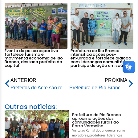
Evento de pesca esportiva
Prefeitura de Rio Branco
fortalece turismo e
intensifica ações pós-
movimenta economia de Rio
enxurrada e fortalece diálogo
Branco, destaca prefeito da
com lideranças comunitárias e
capital
participa de ação em saúde
ANTERIOR
PRÓXIMA
Prefeitos do Acre são recebidos pelo gabinete da Presidência da República em Brasília
Prefeitura de Rio Branco entrega reforma de playground aos moradores do bairro Areal
Outras notícias:
Prefeitura de Rio Branco
aproxima ações das
comunidades rurais do
Barro Vermelho
Visita ao Ramal do Junqueira reuniu
moradores, produtores, lideranças