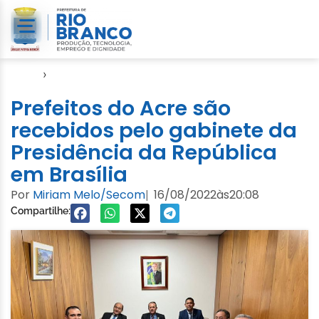
Início
›
Amac
Prefeitos do Acre são
recebidos pelo gabinete da
Presidência da República
em Brasília
Por
Miriam Melo/Secom
16/08/2022
às
20:08
|
Compartilhe: