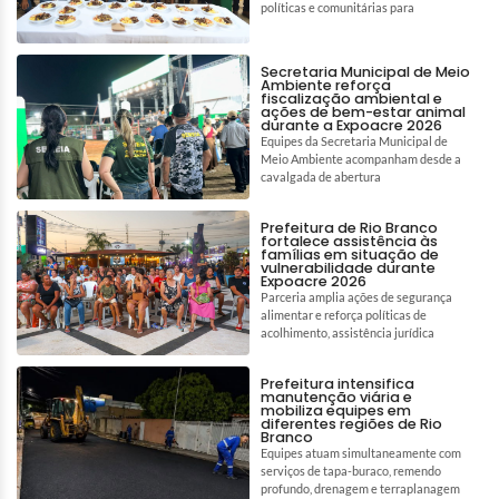
políticas e comunitárias para
Secretaria Municipal de Meio
Ambiente reforça
fiscalização ambiental e
ações de bem-estar animal
durante a Expoacre 2026
Equipes da Secretaria Municipal de
Meio Ambiente acompanham desde a
cavalgada de abertura
Prefeitura de Rio Branco
fortalece assistência às
famílias em situação de
vulnerabilidade durante
Expoacre 2026
Parceria amplia ações de segurança
alimentar e reforça políticas de
acolhimento, assistência jurídica
Prefeitura intensifica
manutenção viária e
mobiliza equipes em
diferentes regiões de Rio
Branco
Equipes atuam simultaneamente com
serviços de tapa-buraco, remendo
profundo, drenagem e terraplanagem