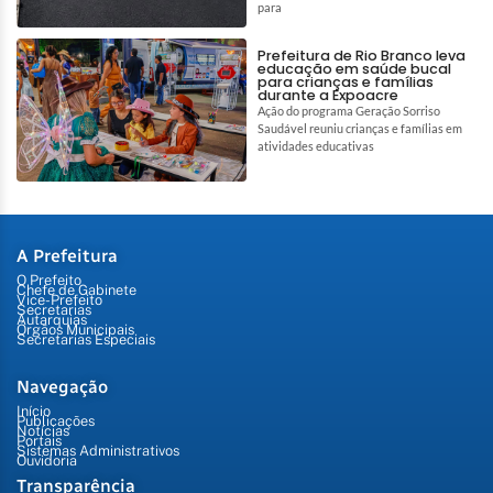
para
Prefeitura de Rio Branco leva
educação em saúde bucal
para crianças e famílias
durante a Expoacre
Ação do programa Geração Sorriso
Saudável reuniu crianças e famílias em
atividades educativas
A Prefeitura
O Prefeito
Chefe de Gabinete
Vice-Prefeito
Secretarias
Autarquias
Órgãos Municipais
Secretarias Especiais
Navegação
Início
Publicações
Notícias
Portais
Sistemas Administrativos
Ouvidoria
Transparência