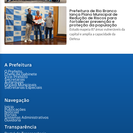
Prefeitura de Rio Branco
lança Plano Municipal de
Redução de Riscos para
fortalecer prevenção e
proteção da população
Estudo mapeia 87 áreas vulneráveis da
capital e amplia a capacidade da
Defesa
A Prefeitura
O Prefeito
Chefe de Gabinete
Vice-Prefeito
Secretarias
Autarquias
Órgãos Municipais
Secretarias Especiais
Navegação
Início
Publicações
Notícias
Portais
Sistemas Administrativos
Ouvidoria
Transparência