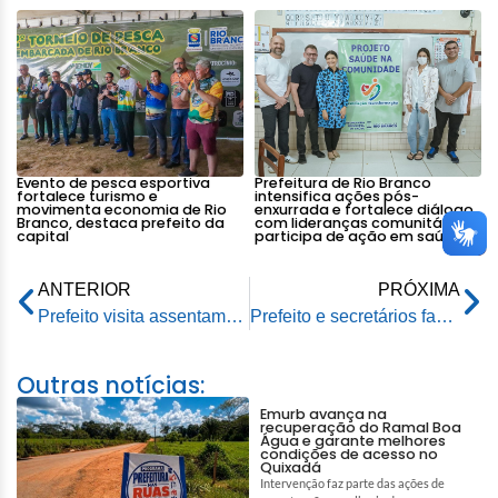
Evento de pesca esportiva
Prefeitura de Rio Branco
fortalece turismo e
intensifica ações pós-
movimenta economia de Rio
enxurrada e fortalece diálogo
Branco, destaca prefeito da
com lideranças comunitárias e
capital
participa de ação em saúde
ANTERIOR
PRÓXIMA
Prefeito visita assentamento Oriente beneficiado pelo Programa Ramais da Dignidade
Prefeito e secretários fazem visita ao Projeto de Assentamento Oriente na Transacreana
Outras notícias:
Emurb avança na
recuperação do Ramal Boa
Água e garante melhores
condições de acesso no
Quixadá
Intervenção faz parte das ações de