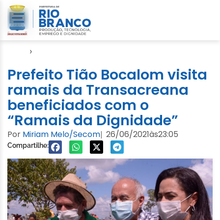
Início
›
Video
Prefeito Tião Bocalom visita
ramais da Transacreana
beneficiados com o
“Ramais da Dignidade”
Por
Miriam Melo/Secom
26/06/2021
às
23:05
|
Compartilhe: