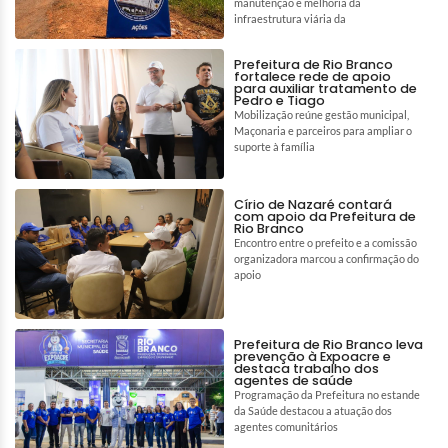
manutenção e melhoria da
infraestrutura viária da
Prefeitura de Rio Branco
fortalece rede de apoio
para auxiliar tratamento de
Pedro e Tiago
Mobilização reúne gestão municipal,
Maçonaria e parceiros para ampliar o
suporte à família
Círio de Nazaré contará
com apoio da Prefeitura de
Rio Branco
Encontro entre o prefeito e a comissão
organizadora marcou a confirmação do
apoio
Prefeitura de Rio Branco leva
prevenção à Expoacre e
destaca trabalho dos
agentes de saúde
Programação da Prefeitura no estande
da Saúde destacou a atuação dos
agentes comunitários