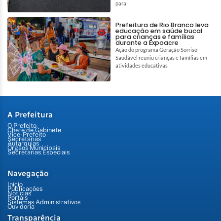
para
Prefeitura de Rio Branco leva
educação em saúde bucal
para crianças e famílias
durante a Expoacre
Ação do programa Geração Sorriso
Saudável reuniu crianças e famílias em
atividades educativas
A Prefeitura
O Prefeito
Chefe de Gabinete
Vice-Prefeito
Secretarias
Autarquias
Órgãos Municipais
Secretarias Especiais
Navegação
Início
Publicações
Notícias
Portais
Sistemas Administrativos
Ouvidoria
Transparência