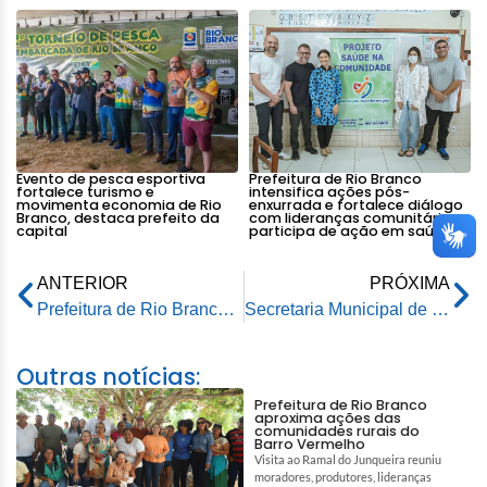
Evento de pesca esportiva
Prefeitura de Rio Branco
fortalece turismo e
intensifica ações pós-
movimenta economia de Rio
enxurrada e fortalece diálogo
Branco, destaca prefeito da
com lideranças comunitárias e
capital
participa de ação em saúde
ANTERIOR
PRÓXIMA
Prefeitura de Rio Branco prestigia solenidade alusiva aos 53 anos do 7° BEC
Secretaria Municipal de Educação providencia sanitização de Centro Educacional Infantil Olindina Bezerra da Costa
Outras notícias:
Prefeitura de Rio Branco
aproxima ações das
comunidades rurais do
Barro Vermelho
Visita ao Ramal do Junqueira reuniu
moradores, produtores, lideranças