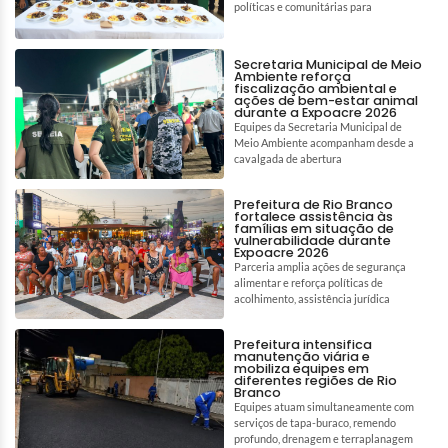
políticas e comunitárias para
Secretaria Municipal de Meio
Ambiente reforça
fiscalização ambiental e
ações de bem-estar animal
durante a Expoacre 2026
Equipes da Secretaria Municipal de
Meio Ambiente acompanham desde a
cavalgada de abertura
Prefeitura de Rio Branco
fortalece assistência às
famílias em situação de
vulnerabilidade durante
Expoacre 2026
Parceria amplia ações de segurança
alimentar e reforça políticas de
acolhimento, assistência jurídica
Prefeitura intensifica
manutenção viária e
mobiliza equipes em
diferentes regiões de Rio
Branco
Equipes atuam simultaneamente com
serviços de tapa-buraco, remendo
profundo, drenagem e terraplanagem