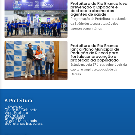
Prefeitura de Rio Branco leva
prevenção à Expoacre e
destaca trabalho dos
agentes de saúde
Programação da Prefeitura no estande
da Saúde destacou a atuação dos
agentes comunitários
Prefeitura de Rio Branco
lança Plano Municipal de
Redução de Riscos para
fortalecer prevenção e
proteção da população
Estudo mapeia 87 áreas vulneráveis da
capital e amplia a capacidade da
Defesa
A Prefeitura
O Prefeito
Chefe de Gabinete
Vice-Prefeito
Secretarias
Autarquias
Órgãos Municipais
Secretarias Especiais