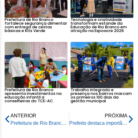
Prefeitura de Rio Branco
Tecnologia e criatividade
fortalece segurança alimentar
transformam estande da
com entrega de cestas
Educação de Rio Branco em
básicas e Kits Verde
atração na Expoacre 2026
Prefeitura de Rio Branco
Trabalho integrado e
apresenta investimentos na
presença nos bairros marcam
educação infantil a
os primeiros 100 dias da
conselheiras do TCE-AC
gestão municipal
ANTERIOR
PRÓXIMA
Prefeitura de Rio Branco se pronuncia sobre anúncio da venda de uma casa entregue no bairro Santo Afonso
Prefeito destaca importância do Calha Norte em workshop sobre Gestão de Recursos Federais