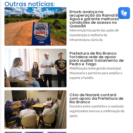
Outras notícias:
Emurb avança na
recuperação do Ramal Boa
Água e garante melhores
condições de acesso no
Quixadá
Intervenção faz parte das ações de
manutenção e melhoria da
infraestrutura viária da
Prefeitura de Rio Branco
fortalece rede de apoio
para auxiliar tratamento de
Pedro e Tiago
Mobilização reúne gestão municipal,
Maçonaria e parceiros para ampliar o
suporte à família
Círio de Nazaré contará
com apoio da Prefeitura de
Rio Branco
Encontro entre o prefeito e a comissão
organizadora marcou a confirmação do
apoio