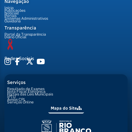
Navegação
Início
Publicações
Notícias
Portais
Sistemas Administrativos
Ouvidoria
Transparência
Portal da Transparência
Diário Oficial
Redes Sociais
Serviços
Resultado de Exames
Nota Fiscal Eletrônica
Portais das Leis Municipais
IPTU
Avisos CPL
Serviços Online
Mapa do Site