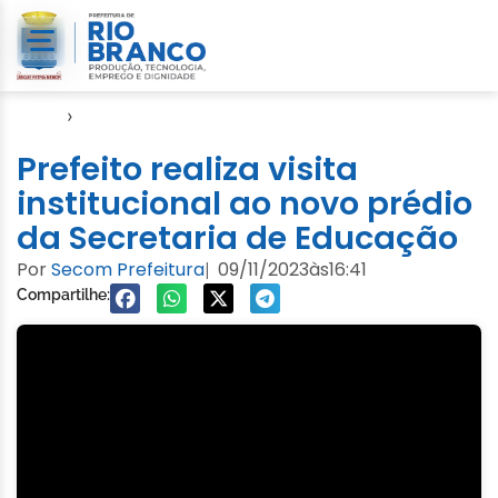
Início
›
Seme
Prefeito realiza visita
institucional ao novo prédio
da Secretaria de Educação
Por
Secom Prefeitura
09/11/2023
às
16:41
|
Compartilhe: