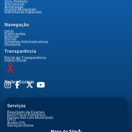
Vice-Prefeito
Secretarias
Autarquias
Órgãos Municipais
Secretarias Especiais
Navegação
Início
Publicações
Notícias
Portais
Sistemas Administrativos
Ouvidoria
Transparência
Portal da Transparência
Diário Oficial
Redes Sociais
Serviços
Resultado de Exames
Nota Fiscal Eletrônica
Portais das Leis Municipais
IPTU
Avisos CPL
Serviços Online
Mapa do Site