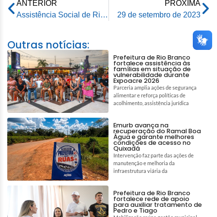
ANTERIOR
PRÓXIMA
Assistência Social de Rio Branco participa de encontro para fortalecer o atendimento do Cadastro Único
29 de setembro de 2023
Outras notícias:
Prefeitura de Rio Branco
fortalece assistência às
famílias em situação de
vulnerabilidade durante
Expoacre 2026
Parceria amplia ações de segurança
alimentar e reforça políticas de
acolhimento, assistência jurídica
Emurb avança na
recuperação do Ramal Boa
Água e garante melhores
condições de acesso no
Quixadá
Intervenção faz parte das ações de
manutenção e melhoria da
infraestrutura viária da
Prefeitura de Rio Branco
fortalece rede de apoio
para auxiliar tratamento de
Pedro e Tiago