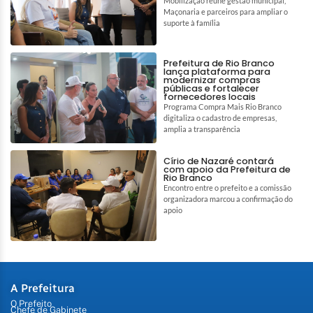
Mobilização reúne gestão municipal,
Maçonaria e parceiros para ampliar o
suporte à família
Prefeitura de Rio Branco
lança plataforma para
modernizar compras
públicas e fortalecer
fornecedores locais
Programa Compra Mais Rio Branco
digitaliza o cadastro de empresas,
amplia a transparência
Círio de Nazaré contará
com apoio da Prefeitura de
Rio Branco
Encontro entre o prefeito e a comissão
organizadora marcou a confirmação do
apoio
A Prefeitura
O Prefeito
Chefe de Gabinete