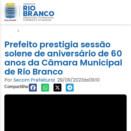
Início
›
Evento
Prefeito prestigia sessão
solene de aniversário de 60
anos da Câmara Municipal
de Rio Branco
Por
Secom Prefeitura
29/09/2023
às
09:10
|
Compartilhe: