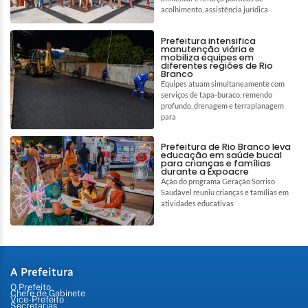
acolhimento, assistência jurídica
Prefeitura intensifica
manutenção viária e
mobiliza equipes em
diferentes regiões de Rio
Branco
Equipes atuam simultaneamente com
serviços de tapa-buraco, remendo
profundo, drenagem e terraplanagem
para
Prefeitura de Rio Branco leva
educação em saúde bucal
para crianças e famílias
durante a Expoacre
Ação do programa Geração Sorriso
Saudável reuniu crianças e famílias em
atividades educativas
A Prefeitura
O Prefeito
Chefe de Gabinete
Vice-Prefeito
Secretarias