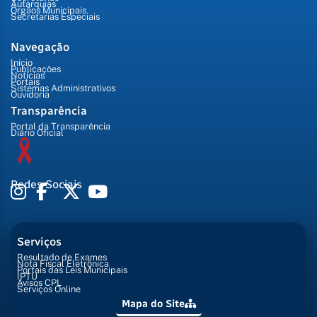
Autarquias
Órgãos Municipais
Secretarias Especiais
Navegação
Início
Publicações
Notícias
Portais
Sistemas Administrativos
Ouvidoria
Transparência
Portal da Transparência
Diário Oficial
Redes Sociais
Serviços
Resultado de Exames
Nota Fiscal Eletrônica
Portais das Leis Municipais
IPTU
Avisos CPL
Serviços Online
Mapa do Site