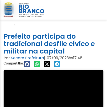
Início
›
Evento
Prefeito participa do
tradicional desfile cívico e
militar na capital
Por
Secom Prefeitura
07/09/2023
às
17:48
|
Compartilhe: