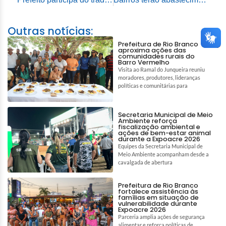
Outras notícias:
Prefeitura de Rio Branco
aproxima ações das
comunidades rurais do
Barro Vermelho
Visita ao Ramal do Junqueira reuniu
moradores, produtores, lideranças
políticas e comunitárias para
Secretaria Municipal de Meio
Ambiente reforça
fiscalização ambiental e
ações de bem-estar animal
durante a Expoacre 2026
Equipes da Secretaria Municipal de
Meio Ambiente acompanham desde a
cavalgada de abertura
Prefeitura de Rio Branco
fortalece assistência às
famílias em situação de
vulnerabilidade durante
Expoacre 2026
Parceria amplia ações de segurança
alimentar e reforça políticas de