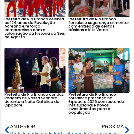
Prefeito de Rio Branco celebra
Prefeitura de Rio Branco
os 124 anos da Revolução
fortalece segurança alimentar
Acreana e reforça
com entrega de cestas
compromisso com a
básicas e Kits Verde
valorização da história da Seis
de Agosto
Prefeito de Rio Branco conduz
Prefeitura de Rio Branco
imagem de Nossa Senhora
fortalece presença na
durante a Noite Católica da
Expoacre 2026 com estande
Expoacre
institucional e novos
investimentos para a
população
ANTERIOR
PRÓXIMA
Prefeito participa do tradicional desfile cívico e militar na capital
Bairros terão abastecimento interrompido neste sábado