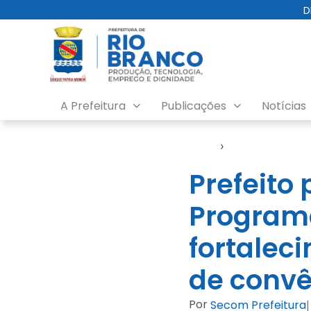
D
A Prefeitura
Publicações
Notícias
Início
›
Evento
Prefeito
Programa
fortalec
de convê
Por
Secom Prefeitura
|