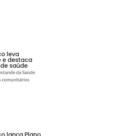
co leva
 e destaca
 de saúde
estande da Saúde
s comunitários
co lança Plano