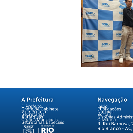
A Prefeitura
Navegação
O Prefeito
Início
Chefe de Gabinete
Publicações
Vice-Prefeito
Notícias
Secretarias
Portais
Autarquias
Sistemas Administ
Órgãos Municipais
Ouvidoria
Secretarias Especiais
R. Rui Barbosa, 
Rio Branco - AC