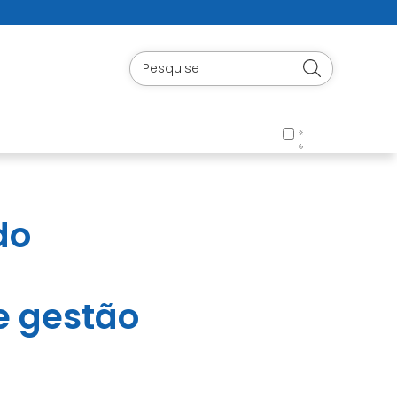
do
e gestão