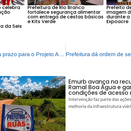
o celebra
Prefeitura de Rio Branco
Prefeito d
ução
fortalece segurança alimentar
imagem d
com entrega de cestas básicas
durante a
e Kits Verde
Expoacre
ia da Seis
Prefeitura prorroga prazo para o Projeto Auxílio Recomeço para empreendedor
Emurb avança na rec
Ramal Boa Água e ga
condições de acesso 
Intervenção faz parte das açõe
melhoria da infraestrutura viár