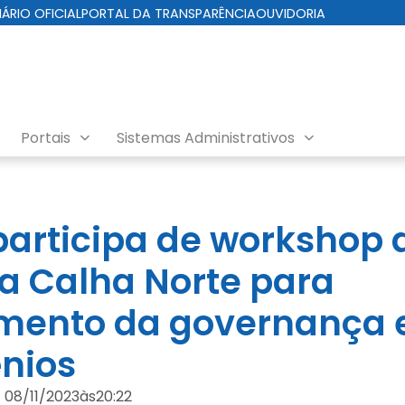
IÁRIO OFICIAL
PORTAL DA TRANSPARÊNCIA
OUVIDORIA
Portais
Sistemas Administrativos
 participa de workshop 
 Calha Norte para
imento da governança 
nios
08/11/2023
às
20:22