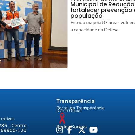
Municipal de Redução
fortalecer prevenção
população
Estudo mapeia 87 áreas vulnerá
a capacidade da Defesa
Transparência
Portal da Transparência
Diário Oficial
rativos
285 - Centro,
Redes Sociais
, 69900-120