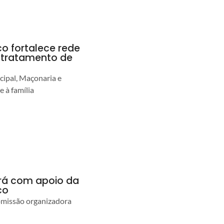
co fortalece rede
r tratamento de
cipal, Maçonaria e
e à família
ará com apoio da
co
comissão organizadora