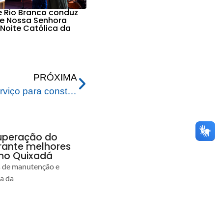
e Rio Branco conduz
e Nossa Senhora
 Noite Católica da
PRÓXIMA
Prefeitura dá ordem de serviço para construção de hortas e reforma na Escola Chrizarubina Leitão
uperação do
rante melhores
no Quixadá
s de manutenção e
ia da