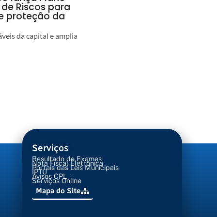
 de Riscos para
 e proteção da
veis da capital e amplia
Serviços
Resultado de Exames
Nota Fiscal Eletrônica
Portais das Leis Municipais
IPTU
Avisos CPL
Serviços Online
Mapa do Site