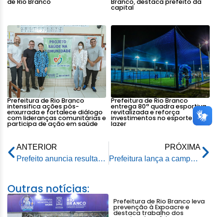
de Rio Branco
Branco, destaca prefeito da
capital
Prefeitura de Rio Branco
Prefeitura de Rio Branco
intensifica ações pós-
entrega 80ª quadra esportiva
enxurrada e fortalece diálogo
revitalizada e reforça
com lideranças comunitárias e
investimentos no esporte e
participa de ação em saúde
lazer
ANTERIOR
PRÓXIMA
Prefeito anuncia resultado do concurso simplificado da Saúde na capital
Prefeitura lança a campanha Maio Amarelo no trânsito da capital
Outras notícias:
Prefeitura de Rio Branco leva
prevenção à Expoacre e
destaca trabalho dos