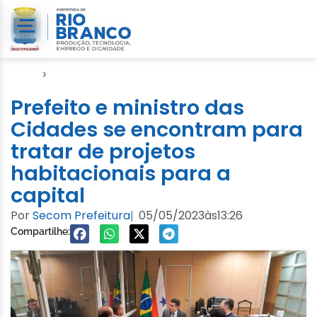
Início
›
Agendas
Prefeito e ministro das
Cidades se encontram para
tratar de projetos
habitacionais para a
capital
Por
Secom Prefeitura
05/05/2023
às
13:26
|
Compartilhe: