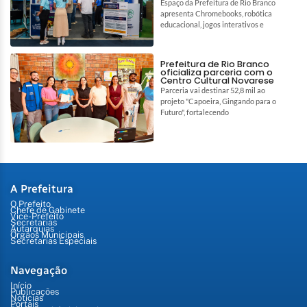
Espaço da Prefeitura de Rio Branco
apresenta Chromebooks, robótica
educacional, jogos interativos e
Prefeitura de Rio Branco
oficializa parceria com o
Centro Cultural Novarese
Parceria vai destinar 52,8 mil ao
projeto "Capoeira, Gingando para o
Futuro", fortalecendo
A Prefeitura
O Prefeito
Chefe de Gabinete
Vice-Prefeito
Secretarias
Autarquias
Órgãos Municipais
Secretarias Especiais
Navegação
Início
Publicações
Notícias
Portais