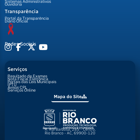
Sistemas Administrativos
Ouvidoria
Transparência
Portal da Transparência
Diário Oficial
Redes Sociais
Serviços
Resultado de Exames
Nota Fiscal Eletrônica
Portais das Leis Municipais
IPTU
Avisos CPL
Serviços Online
Mapa do Site
R. Rui Barbosa, 285 - Centro,
Rio Branco - AC, 69900-120