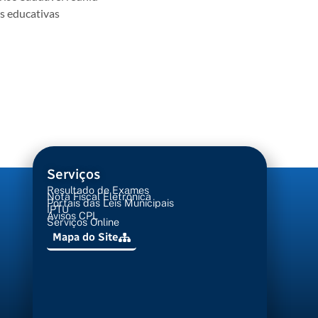
es educativas
Serviços
Resultado de Exames
Nota Fiscal Eletrônica
Portais das Leis Municipais
IPTU
Avisos CPL
Serviços Online
Mapa do Site