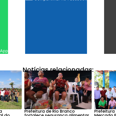
sApp
Notícias relacionadas:
a
Prefeitura de Rio Branco
Prefeitur
al do
fortalece segurança alimentar
Mercado B