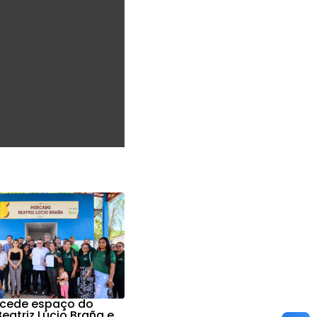
a cede espaço do
eatriz Lúcio Braña e