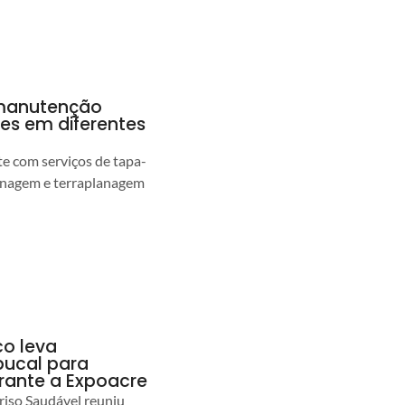
a manutenção
pes em diferentes
 com serviços de tapa-
enagem e terraplanagem
co leva
ucal para
urante a Expoacre
iso Saudável reuniu