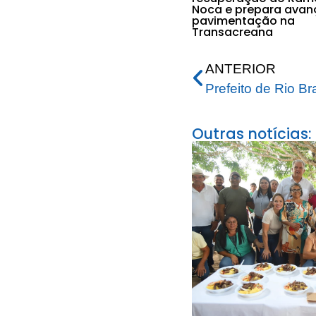
Noca e prepara avan
pavimentação na
Transacreana
ANTERIOR
Outras notícias: