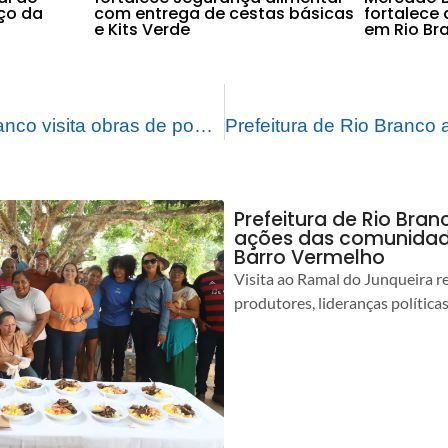
ço da
com entrega de cestas básicas
fortalece 
e Kits Verde
em Rio Br
Prefeito de Rio Branco visita obras de pontes e reforça compromisso com desenvolvimento da zona rural
Prefeitura de Rio Bra
ações das comunidade
Barro Vermelho
Visita ao Ramal do Junqueira r
produtores, lideranças política