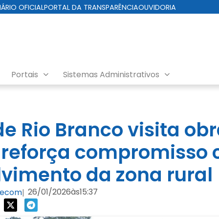
IÁRIO OFICIAL
PORTAL DA TRANSPARÊNCIA
OUVIDORIA
Portais
Sistemas Administrativos
de Rio Branco visita ob
 reforça compromisso
vimento da zona rural
26/01/2026
às
15:37
Secom
|