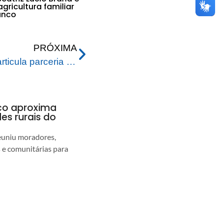
agricultura familiar
anco
PRÓXIMA
Prefeitura de Rio Branco articula parceria com Instituto GEA para implementação do projeto Recicla On
nco aproxima
s rurais do
euniu moradores,
s e comunitárias para