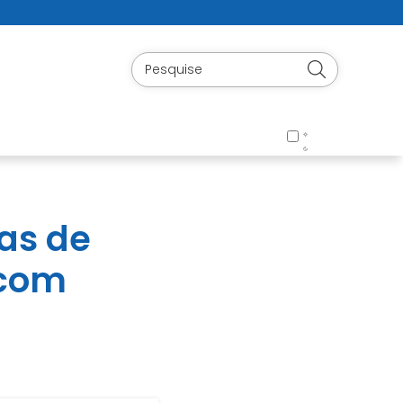
ras de
 com