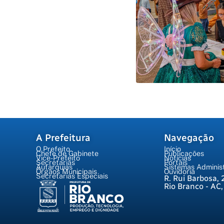
A Prefeitura
Navegação
O Prefeito
Início
Chefe de Gabinete
Publicações
Vice-Prefeito
Notícias
Secretarias
Portais
Autarquias
Sistemas Administ
Órgãos Municipais
Ouvidoria
Secretarias Especiais
R. Rui Barbosa, 
Rio Branco - AC