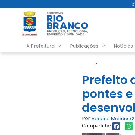
D
A Prefeitura
Publicações
Notícias
Início
›
Video
Prefeito 
pontes e
desenvol
Por
Adriano Mendes/
Compartilhe: