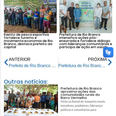
Evento de pesca esportiva
Prefeitura de Rio Branco
fortalece turismo e
intensifica ações pós-
movimenta economia de Rio
enxurrada e fortalece diálogo
Branco, destaca prefeito da
com lideranças comunitárias e
capital
participa de ação em saúde
ANTERIOR
PRÓXIMA
Prefeito de Rio Branco participa de evento esportivo do Programa Recriança
Prefeitura de Rio Branco inaugura iluminação natalina no Horto Florestal
Outras notícias:
Prefeitura de Rio Branco
aproxima ações das
comunidades rurais do
Barro Vermelho
Visita ao Ramal do Junqueira reuniu
moradores, produtores, lideranças
políticas e comunitárias para