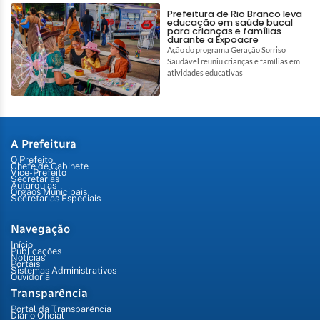
Prefeitura de Rio Branco leva
educação em saúde bucal
para crianças e famílias
durante a Expoacre
Ação do programa Geração Sorriso
Saudável reuniu crianças e famílias em
atividades educativas
A Prefeitura
O Prefeito
Chefe de Gabinete
Vice-Prefeito
Secretarias
Autarquias
Órgãos Municipais
Secretarias Especiais
Navegação
Início
Publicações
Notícias
Portais
Sistemas Administrativos
Ouvidoria
Transparência
Portal da Transparência
Diário Oficial