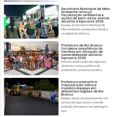
Secretaria Municipal de Meio
Ambiente reforça
fiscalização ambiental e
ações de bem-estar animal
durante a Expoacre 2026
Equipes da Secretaria Municipal de
Meio Ambiente acompanham desde a
cavalgada de abertura
Prefeitura de Rio Branco
fortalece assistência às
famílias em situação de
vulnerabilidade durante
Expoacre 2026
Parceria amplia ações de segurança
alimentar e reforça políticas de
acolhimento, assistência jurídica
Prefeitura intensifica
manutenção viária e
mobiliza equipes em
diferentes regiões de Rio
Branco
Equipes atuam simultaneamente com
serviços de tapa-buraco, remendo
profundo, drenagem e terraplanagem
para