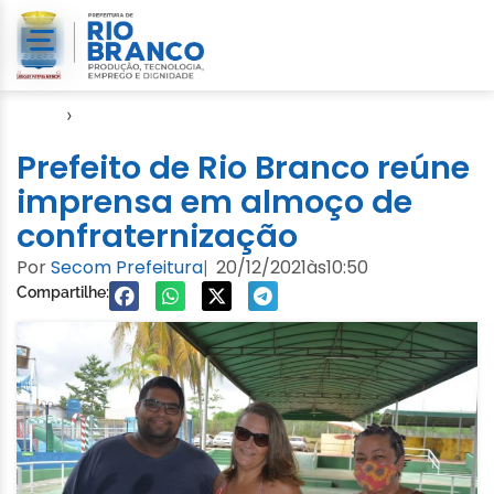
Início
›
Video
Prefeito de Rio Branco reúne
imprensa em almoço de
confraternização
Por
Secom Prefeitura
20/12/2021
às
10:50
|
Compartilhe: