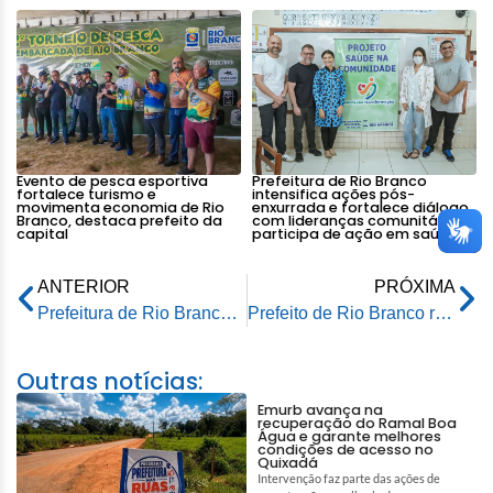
Evento de pesca esportiva
Prefeitura de Rio Branco
fortalece turismo e
intensifica ações pós-
movimenta economia de Rio
enxurrada e fortalece diálogo
Branco, destaca prefeito da
com lideranças comunitárias e
capital
participa de ação em saúde
ANTERIOR
PRÓXIMA
Prefeitura de Rio Branco celebra formatura dos alunos da escola Anita dos Santos Jangles
Prefeito de Rio Branco recebe homenagem do sindicato das costureiras pelo apoio dado ao setor
Outras notícias:
Emurb avança na
recuperação do Ramal Boa
Água e garante melhores
condições de acesso no
Quixadá
Intervenção faz parte das ações de