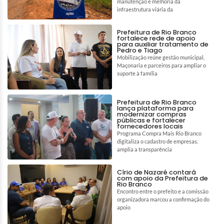
manutenção e melhoria da
infraestrutura viária da
Prefeitura de Rio Branco
fortalece rede de apoio
para auxiliar tratamento de
Pedro e Tiago
Mobilização reúne gestão municipal,
Maçonaria e parceiros para ampliar o
suporte à família
Prefeitura de Rio Branco
lança plataforma para
modernizar compras
públicas e fortalecer
fornecedores locais
Programa Compra Mais Rio Branco
digitaliza o cadastro de empresas,
amplia a transparência
Círio de Nazaré contará
com apoio da Prefeitura de
Rio Branco
Encontro entre o prefeito e a comissão
organizadora marcou a confirmação do
apoio