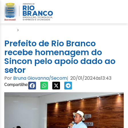
Início
›
Video
Prefeito de Rio Branco
recebe homenagem do
Sincon pelo apoio dado ao
setor
Por
Bruna Giovanna/Secom
20/01/2024
às
13:43
|
Compartilhe: