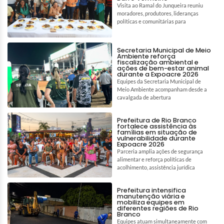
Visita ao Ramal do Junqueira reuniu
moradores, produtores, lideranças
políticas e comunitárias para
Secretaria Municipal de Meio
Ambiente reforça
fiscalização ambiental e
ações de bem-estar animal
durante a Expoacre 2026
Equipes da Secretaria Municipal de
Meio Ambiente acompanham desde a
cavalgada de abertura
Prefeitura de Rio Branco
fortalece assistência às
famílias em situação de
vulnerabilidade durante
Expoacre 2026
Parceria amplia ações de segurança
alimentar e reforça políticas de
acolhimento, assistência jurídica
Prefeitura intensifica
manutenção viária e
mobiliza equipes em
diferentes regiões de Rio
Branco
Equipes atuam simultaneamente com