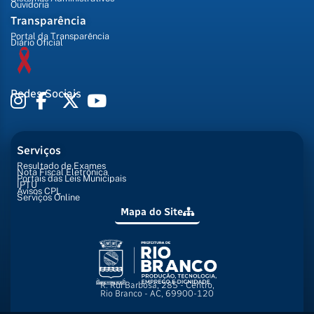
Ouvidoria
Transparência
Portal da Transparência
Diário Oficial
Redes Sociais
Serviços
Resultado de Exames
Nota Fiscal Eletrônica
Portais das Leis Municipais
IPTU
Avisos CPL
Serviços Online
Mapa do Site
R. Rui Barbosa, 285 - Centro,
Rio Branco - AC, 69900-120