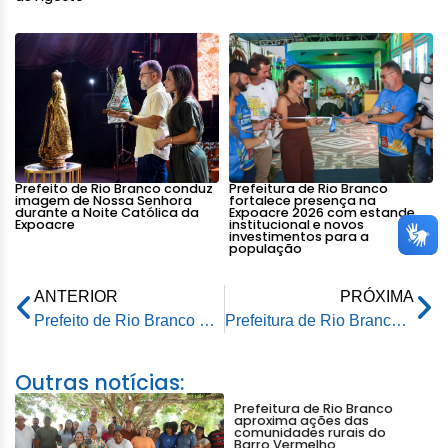
Prefeito de Rio Branco conduz
Prefeitura de Rio Branco
imagem de Nossa Senhora
fortalece presença na
durante a Noite Católica da
Expoacre 2026 com estande
Expoacre
institucional e novos
investimentos para a
população
ANTERIOR
PRÓXIMA
Prefeito de Rio Branco prestigia posse da nova Defensora Pública Geral do Acre, Juliana Marques
Prefeitura de Rio Branco implanta Sistema Eletrônico de Informações para modernizar gestão administrativa
Outras notícias:
Prefeitura de Rio Branco
aproxima ações das
comunidades rurais do
Barro Vermelho