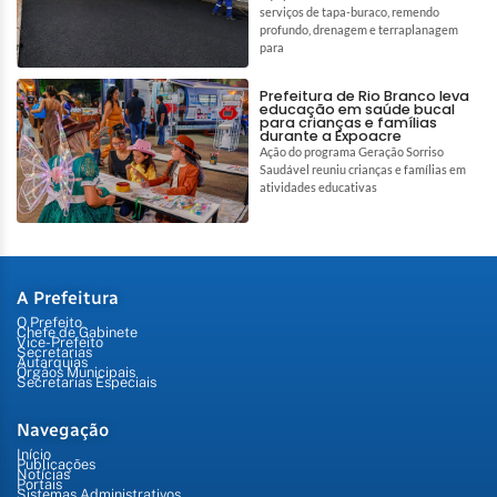
serviços de tapa-buraco, remendo
profundo, drenagem e terraplanagem
para
Prefeitura de Rio Branco leva
educação em saúde bucal
para crianças e famílias
durante a Expoacre
Ação do programa Geração Sorriso
Saudável reuniu crianças e famílias em
atividades educativas
A Prefeitura
O Prefeito
Chefe de Gabinete
Vice-Prefeito
Secretarias
Autarquias
Órgãos Municipais
Secretarias Especiais
Navegação
Início
Publicações
Notícias
Portais
Sistemas Administrativos