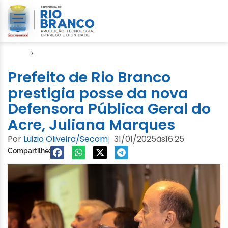
Início
›
Evento
Prefeito de Rio Branco
prestigia posse da nova
Defensora Pública Geral do
Acre, Juliana Marques
Por
Luizio Oliveira/Secom
31/01/2025
às
16:25
|
Compartilhe: