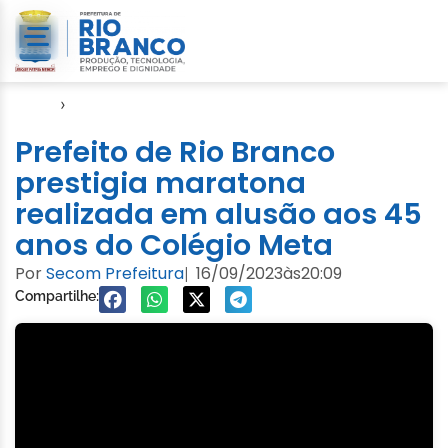
Início
›
Evento
Prefeito de Rio Branco
prestigia maratona
realizada em alusão aos 45
anos do Colégio Meta
Por
Secom Prefeitura
16/09/2023
às
20:09
|
Compartilhe: