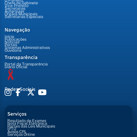
O Prefeito
Chefe de Gabinete
Vice-Prefeito
Secretarias
Autarquias
Órgãos Municipais
Secretarias Especiais
Navegação
Início
Publicações
Notícias
Portais
Sistemas Administrativos
Ouvidoria
Transparência
Portal da Transparência
Diário Oficial
Redes Sociais
Serviços
Resultado de Exames
Nota Fiscal Eletrônica
Portais das Leis Municipais
IPTU
Avisos CPL
Serviços Online