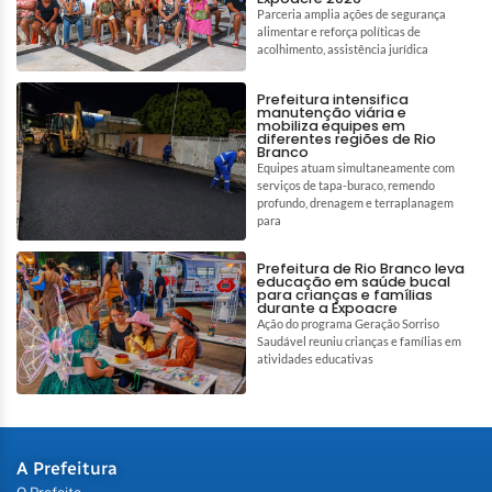
Parceria amplia ações de segurança
alimentar e reforça políticas de
acolhimento, assistência jurídica
Prefeitura intensifica
manutenção viária e
mobiliza equipes em
diferentes regiões de Rio
Branco
Equipes atuam simultaneamente com
serviços de tapa-buraco, remendo
profundo, drenagem e terraplanagem
para
Prefeitura de Rio Branco leva
educação em saúde bucal
para crianças e famílias
durante a Expoacre
Ação do programa Geração Sorriso
Saudável reuniu crianças e famílias em
atividades educativas
A Prefeitura