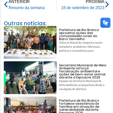
ANTERIOR
PRÓXIMA
Resumo da semana
18 de setembro de 2023
Outras notícias:
Prefeitura de Rio Branco
aproxima ações das
comunidades rurais do
Barro Vermelho
Visita ao Ramal do Junqueira reuniu
moradores, produtores, lideranças
políticas e comunitárias para
Secretaria Municipal de Meio
Ambiente reforça
fiscalização ambiental e
ações de bem-estar animal
durante a Expoacre 2026
Equipes da Secretaria Municipal de
Meio Ambiente acompanham desde a
cavalgada de abertura
Prefeitura de Rio Branco
fortalece assistência às
famílias em situação de
vulnerabilidade durante
Expoacre 2026