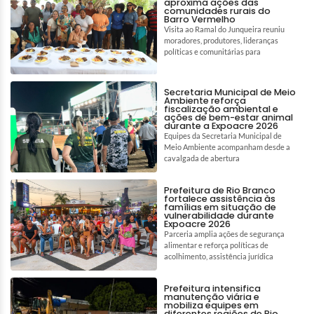
aproxima ações das
comunidades rurais do
Barro Vermelho
Visita ao Ramal do Junqueira reuniu
moradores, produtores, lideranças
políticas e comunitárias para
Secretaria Municipal de Meio
Ambiente reforça
fiscalização ambiental e
ações de bem-estar animal
durante a Expoacre 2026
Equipes da Secretaria Municipal de
Meio Ambiente acompanham desde a
cavalgada de abertura
Prefeitura de Rio Branco
fortalece assistência às
famílias em situação de
vulnerabilidade durante
Expoacre 2026
Parceria amplia ações de segurança
alimentar e reforça políticas de
acolhimento, assistência jurídica
Prefeitura intensifica
manutenção viária e
mobiliza equipes em
diferentes regiões de Rio