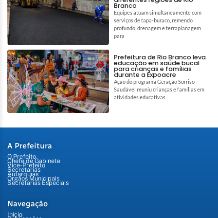
Branco
Equipes atuam simultaneamente com
serviços de tapa-buraco, remendo
profundo, drenagem e terraplanagem
para
Prefeitura de Rio Branco leva
educação em saúde bucal
para crianças e famílias
durante a Expoacre
Ação do programa Geração Sorriso
Saudável reuniu crianças e famílias em
atividades educativas
A Prefeitura
O Prefeito
Chefe de Gabinete
Vice-Prefeito
Secretarias
Autarquias
Órgãos Municipais
Secretarias Especiais
Navegação
Início