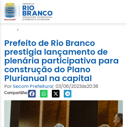
Início
›
Evento
Prefeito de Rio Branco
prestigia lançamento de
plenária participativa para
construção do Plano
Plurianual na capital
Por
Secom Prefeitura
03/06/2023
às
20:38
|
Compartilhe: