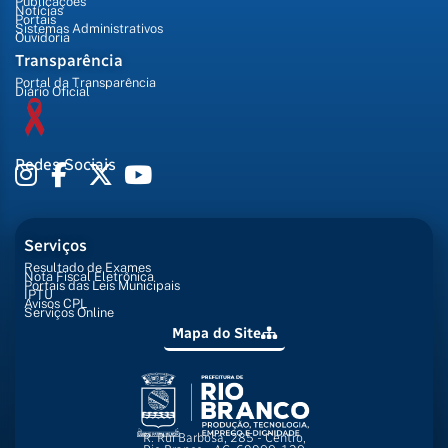
Publicações
Notícias
Portais
Sistemas Administrativos
Ouvidoria
Transparência
Portal da Transparência
Diário Oficial
Redes Sociais
Serviços
Resultado de Exames
Nota Fiscal Eletrônica
Portais das Leis Municipais
IPTU
Avisos CPL
Serviços Online
Mapa do Site
R. Rui Barbosa, 285 - Centro,