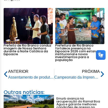
Prefeito de Rio Branco conduz
Prefeitura de Rio Branco
imagem de Nossa Senhora
fortalece presença na
durante a Noite Católica da
Expoacre 2026 com estande
Expoacre
institucional e novos
investimentos para a
população
ANTERIOR
PRÓXIMA
Assentamento de produtores do Baixa Verde recebe da Prefeitura de Rio Branco piçarramento em dez ramais
Campeonato da Imprensa: Assecom da prefeitura supera Jornal Opinião e jogará final no próximo domingo
Outras notícias:
Emurb avança na
recuperação do Ramal Boa
Água e garante melhores
condições de acesso no