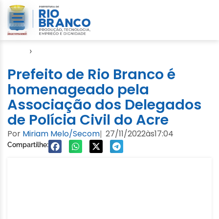
Início
›
Evento
Prefeito de Rio Branco é
homenageado pela
Associação dos Delegados
de Polícia Civil do Acre
Por
Miriam Melo/Secom
27/11/2022
às
17:04
|
Compartilhe: