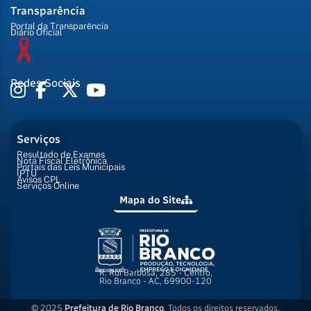
Transparência
Portal da Transparência
Diário Oficial
Redes Sociais
Serviços
Resultado de Exames
Nota Fiscal Eletrônica
Portais das Leis Municipais
IPTU
Avisos CPL
Serviços Online
Mapa do Site
R. Rui Barbosa, 285 - Centro,
Rio Branco - AC, 69900-120
© 2025
Prefeitura de Rio Branco
. Todos os direitos reservados.