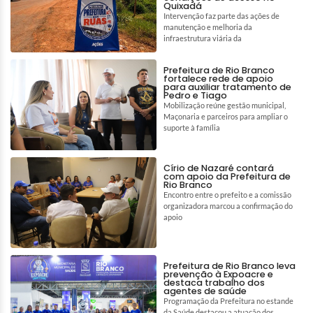
Quixadá
Intervenção faz parte das ações de
manutenção e melhoria da
infraestrutura viária da
Prefeitura de Rio Branco
fortalece rede de apoio
para auxiliar tratamento de
Pedro e Tiago
Mobilização reúne gestão municipal,
Maçonaria e parceiros para ampliar o
suporte à família
Círio de Nazaré contará
com apoio da Prefeitura de
Rio Branco
Encontro entre o prefeito e a comissão
organizadora marcou a confirmação do
apoio
Prefeitura de Rio Branco leva
prevenção à Expoacre e
destaca trabalho dos
agentes de saúde
Programação da Prefeitura no estande
da Saúde destacou a atuação dos