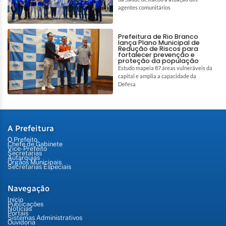
agentes comunitários
Prefeitura de Rio Branco
lança Plano Municipal de
Redução de Riscos para
fortalecer prevenção e
proteção da população
Estudo mapeia 87 áreas vulneráveis da
capital e amplia a capacidade da
Defesa
A Prefeitura
O Prefeito
Chefe de Gabinete
Vice-Prefeito
Secretarias
Autarquias
Órgãos Municipais
Secretarias Especiais
Navegação
Início
Publicações
Notícias
Portais
Sistemas Administrativos
Ouvidoria