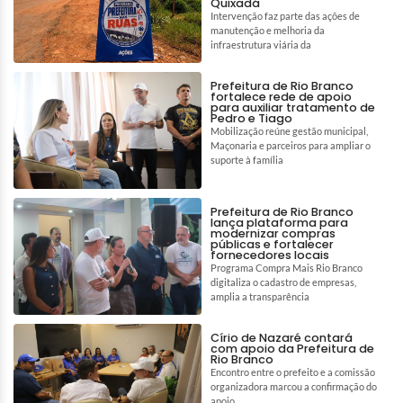
Quixadá
Intervenção faz parte das ações de
manutenção e melhoria da
infraestrutura viária da
Prefeitura de Rio Branco
fortalece rede de apoio
para auxiliar tratamento de
Pedro e Tiago
Mobilização reúne gestão municipal,
Maçonaria e parceiros para ampliar o
suporte à família
Prefeitura de Rio Branco
lança plataforma para
modernizar compras
públicas e fortalecer
fornecedores locais
Programa Compra Mais Rio Branco
digitaliza o cadastro de empresas,
amplia a transparência
Círio de Nazaré contará
com apoio da Prefeitura de
Rio Branco
Encontro entre o prefeito e a comissão
organizadora marcou a confirmação do
apoio