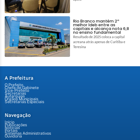
Rio Branco mantém 2º
melhor Ideb entre as
capitais e alcança nota 6,8
no ensino fundamental
Resultado de 2025 coloca a capital
acreana atrás apenas de Curitiba e
Teresina
A Prefeitura
O Prefeito
Chefe de Gabinete
Vice-Prefeito
Secretarias
Autarquias
Órgãos Municipais
Secretarias Especiais
Navegação
Início
Publicações
Notícias
Portais
Sistemas Administrativos
Ouvidoria