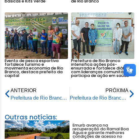
básicas e Kits Verde
de Rio Branco
Evento de pesca esportiva
Prefeitura de Rio Branco
fortalece turismo e
intensifica ações pós-
movimenta economia de Rio
enxurrada e fortalece diálogo
Branco, destaca prefeito da
com lideranças comunitárias e
capital
participa de ação em saúde
ANTERIOR
PRÓXIMA
Prefeitura de Rio Branco fortalece Agricultura Familiar com mais de 790 atendimentos técnicos, distribuição de insumos e ampliação dos programas produtivos em 2025
Prefeitura de Rio Branco intensifica recuperação de ramais e fortalece infraestrutura rural em 2025
Outras notícias:
Emurb avança na
recuperação do Ramal Boa
Água e garante melhores
condições de acesso no