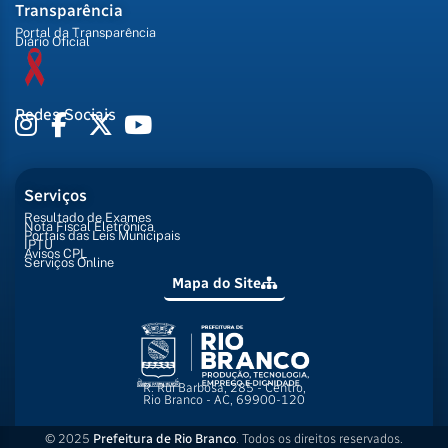
Transparência
Portal da Transparência
Diário Oficial
Redes Sociais
Serviços
Resultado de Exames
Nota Fiscal Eletrônica
Portais das Leis Municipais
IPTU
Avisos CPL
Serviços Online
Mapa do Site
R. Rui Barbosa, 285 - Centro,
Rio Branco - AC, 69900-120
© 2025
Prefeitura de Rio Branco
. Todos os direitos reservados.