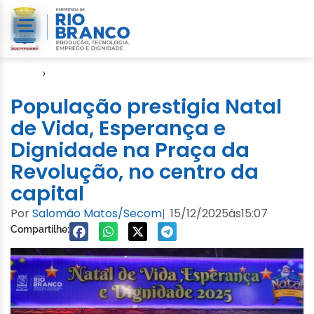
Início
›
Natal
População prestigia Natal
de Vida, Esperança e
Dignidade na Praça da
Revolução, no centro da
capital
Por
Salomão Matos/Secom
15/12/2025
às
15:07
|
Compartilhe: