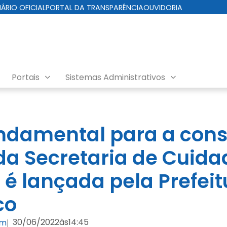
IÁRIO OFICIAL
PORTAL DA TRANSPARÊNCIA
OUVIDORIA
Portais
Sistemas Administrativos
ndamental para a con
da Secretaria de Cuid
 é lançada pela Prefeit
co
30/06/2022
às
14:45
om
|