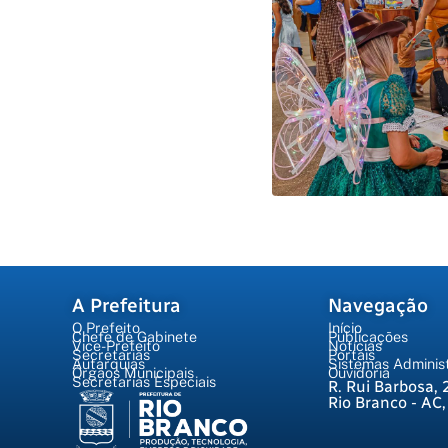
A Prefeitura
Navegação
O Prefeito
Início
Chefe de Gabinete
Publicações
Vice-Prefeito
Notícias
Secretarias
Portais
Autarquias
Sistemas Administ
Órgãos Municipais
Ouvidoria
Secretarias Especiais
R. Rui Barbosa, 
Rio Branco - AC