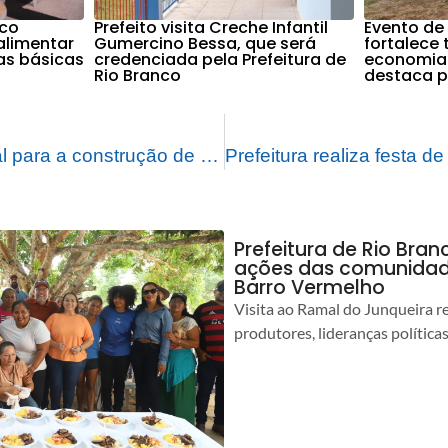
nco
Prefeito visita Creche Infantil
Evento de
alimentar
Gumercino Bessa, que será
fortalece
as básicas
credenciada pela Prefeitura de
economia 
Rio Branco
destaca pr
Pedra fundamental para a construção de sede da Secretaria de Cuidados com a Cidade é lançada pela Prefeitura de Rio Branco
Prefeitura de Rio Bra
ações das comunidade
Barro Vermelho
Visita ao Ramal do Junqueira r
produtores, lideranças política