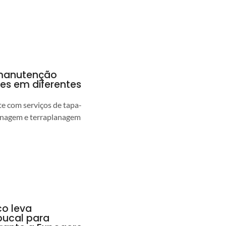
a manutenção
pes em diferentes
 com serviços de tapa-
enagem e terraplanagem
co leva
ucal para