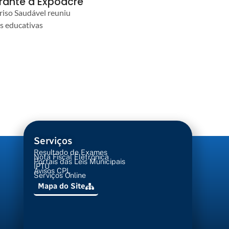
urante a Expoacre
iso Saudável reuniu
es educativas
Serviços
Resultado de Exames
Nota Fiscal Eletrônica
Portais das Leis Municipais
IPTU
Avisos CPL
Serviços Online
Mapa do Site