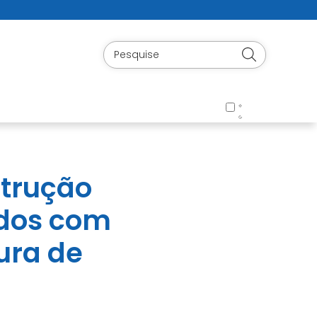
strução
ados com
ura de