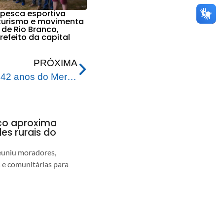
 pesca esportiva
 turismo e movimenta
de Rio Branco,
efeito da capital
PRÓXIMA
Prefeitura realiza festa de 42 anos do Mercado Elias Mansour e garante reconstruir o local
nco aproxima
s rurais do
euniu moradores,
s e comunitárias para