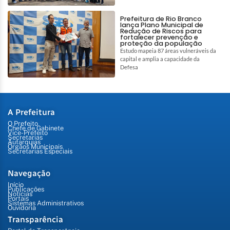
Prefeitura de Rio Branco
lança Plano Municipal de
Redução de Riscos para
fortalecer prevenção e
proteção da população
Estudo mapeia 87 áreas vulneráveis da
capital e amplia a capacidade da
Defesa
A Prefeitura
O Prefeito
Chefe de Gabinete
Vice-Prefeito
Secretarias
Autarquias
Órgãos Municipais
Secretarias Especiais
Navegação
Início
Publicações
Notícias
Portais
Sistemas Administrativos
Ouvidoria
Transparência