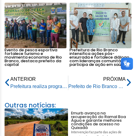
Evento de pesca esportiva
Prefeitura de Rio Branco
fortalece turismo e
intensifica ações pós-
movimenta economia de Rio
enxurrada e fortalece diálogo
Branco, destaca prefeito da
com lideranças comunitárias e
capital
participa de ação em saúde
ANTERIOR
PRÓXIMA
Prefeitura realiza programação em alusão ao Dia das Mães para servidoras da educação municipal
Prefeito de Rio Branco garante revitalização de trecho do calçadão na Epaminondas Jácome
Outras notícias:
Emurb avança na
recuperação do Ramal Boa
Água e garante melhores
condições de acesso no
Quixadá
Intervenção faz parte das ações de