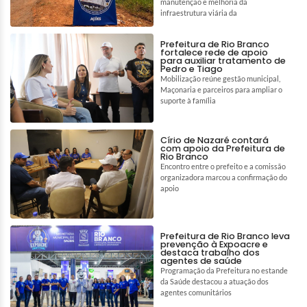
manutenção e melhoria da
infraestrutura viária da
Prefeitura de Rio Branco
fortalece rede de apoio
para auxiliar tratamento de
Pedro e Tiago
Mobilização reúne gestão municipal,
Maçonaria e parceiros para ampliar o
suporte à família
Círio de Nazaré contará
com apoio da Prefeitura de
Rio Branco
Encontro entre o prefeito e a comissão
organizadora marcou a confirmação do
apoio
Prefeitura de Rio Branco leva
prevenção à Expoacre e
destaca trabalho dos
agentes de saúde
Programação da Prefeitura no estande
da Saúde destacou a atuação dos
agentes comunitários