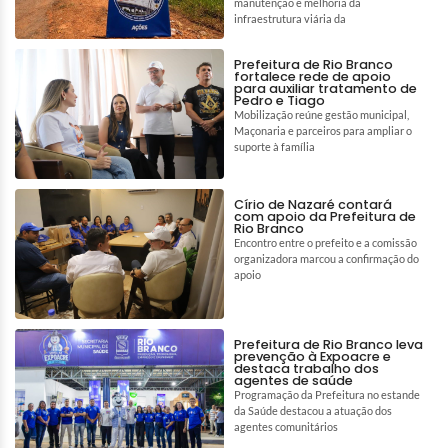
manutenção e melhoria da
infraestrutura viária da
Prefeitura de Rio Branco
fortalece rede de apoio
para auxiliar tratamento de
Pedro e Tiago
Mobilização reúne gestão municipal,
Maçonaria e parceiros para ampliar o
suporte à família
Círio de Nazaré contará
com apoio da Prefeitura de
Rio Branco
Encontro entre o prefeito e a comissão
organizadora marcou a confirmação do
apoio
Prefeitura de Rio Branco leva
prevenção à Expoacre e
destaca trabalho dos
agentes de saúde
Programação da Prefeitura no estande
da Saúde destacou a atuação dos
agentes comunitários