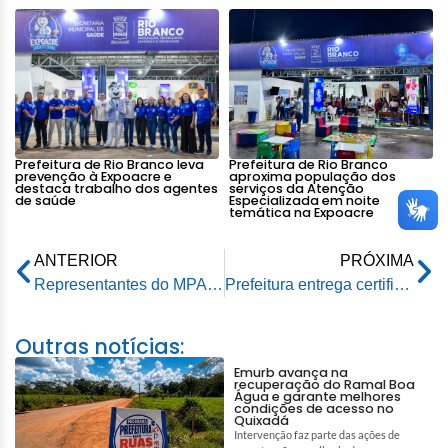
Prefeitura de Rio Branco leva
Prefeitura de Rio Branco
prevenção à Expoacre e
aproxima população dos
destaca trabalho dos agentes
serviços da Atenção
de saúde
Especializada em noite
temática na Expoacre
ANTERIOR
PRÓXIMA
Representantes do MPAC, MPF e Justiça Federal visitam a Utre
Prefeitura entrega certificados da primeira turma do curso de informática básica na Educação
Outras notícias:
Emurb avança na
recuperação do Ramal Boa
Água e garante melhores
condições de acesso no
Quixadá
Intervenção faz parte das ações de