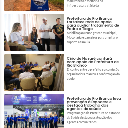
manutenção e melhoria da
infraestrutura viária da
Prefeitura de Rio Branco
fortalece rede de apoio
para auxiliar tratamento de
Pedro e Tiago
Mobilização reúne gestão municipal,
Maçonaria e parceiros para ampliar o
suporte à família
Círio de Nazaré contará
com apoio da Prefeitura de
Rio Branco
Encontro entre o prefeito e a comissão
organizadora marcou a confirmação do
apoio
Prefeitura de Rio Branco leva
prevenção à Expoacre e
destaca trabalho dos
agentes de saúde
Programação da Prefeitura no estande
da Saúde destacou a atuação dos
agentes comunitários