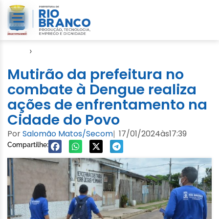
Início
›
Semsa
Mutirão da prefeitura no
combate à Dengue realiza
ações de enfrentamento na
Cidade do Povo
Por
Salomão Matos/Secom
17/01/2024
às
17:39
|
Compartilhe: