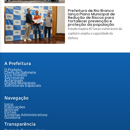
Prefeitura de Rio Branco
lança Plano Municipal de
Redução de Riscos para
fortalecer prevenção e
proteção da população
Estudo mapeia 87 áreas vulneráveis da
capital e amplia a capacidade da
Defesa
A Prefeitura
O Prefeito
Chefe de Gabinete
Vice-Prefeito
Secretarias
Autarquias
Órgãos Municipais
Secretarias Especiais
Navegação
Início
Publicações
Notícias
Portais
Sistemas Administrativos
Ouvidoria
Transparência