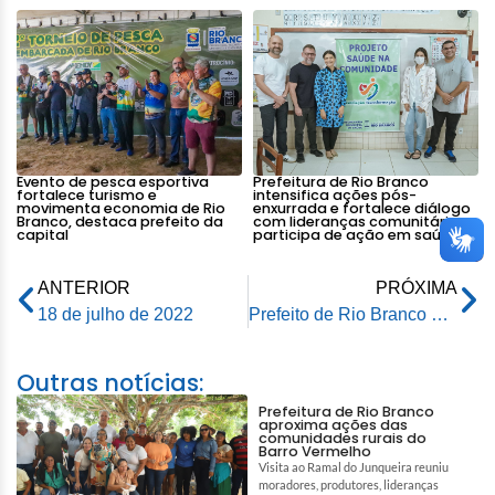
Evento de pesca esportiva
Prefeitura de Rio Branco
fortalece turismo e
intensifica ações pós-
movimenta economia de Rio
enxurrada e fortalece diálogo
Branco, destaca prefeito da
com lideranças comunitárias e
capital
participa de ação em saúde
ANTERIOR
PRÓXIMA
18 de julho de 2022
Prefeito de Rio Branco participa da IV Semana de Engenharia Civil da Ufac
Outras notícias:
Prefeitura de Rio Branco
aproxima ações das
comunidades rurais do
Barro Vermelho
Visita ao Ramal do Junqueira reuniu
moradores, produtores, lideranças