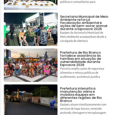
políticas e comunitárias para
Secretaria Municipal de Meio
Ambiente reforça
fiscalização ambiental e
ações de bem-estar animal
durante a Expoacre 2026
Equipes da Secretaria Municipal de
Meio Ambiente acompanham desde a
cavalgada de abertura
Prefeitura de Rio Branco
fortalece assistência às
famílias em situação de
vulnerabilidade durante
Expoacre 2026
Parceria amplia ações de segurança
alimentar e reforça políticas de
acolhimento, assistência jurídica
Prefeitura intensifica
manutenção viária e
mobiliza equipes em
diferentes regiões de Rio
Branco
Equipes atuam simultaneamente com
serviços de tapa-buraco, remendo
profundo, drenagem e terraplanagem