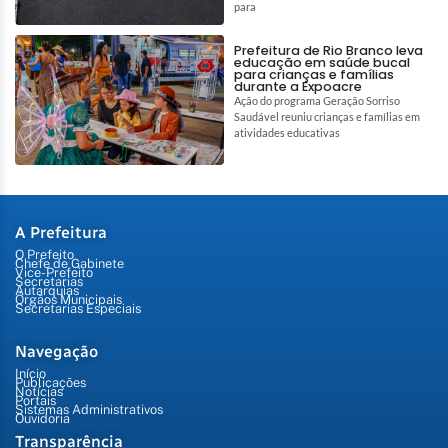
para
Prefeitura de Rio Branco leva
educação em saúde bucal
para crianças e famílias
durante a Expoacre
Ação do programa Geração Sorriso
Saudável reuniu crianças e famílias em
atividades educativas
A Prefeitura
O Prefeito
Chefe de Gabinete
Vice-Prefeito
Secretarias
Autarquias
Órgãos Municipais
Secretarias Especiais
Navegação
Início
Publicações
Notícias
Portais
Sistemas Administrativos
Ouvidoria
Transparência