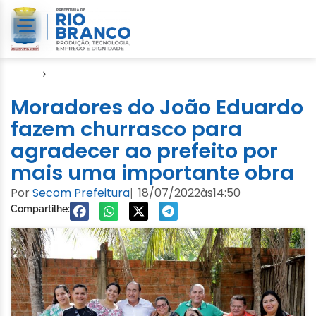
Início
›
Video
Moradores do João Eduardo
fazem churrasco para
agradecer ao prefeito por
mais uma importante obra
Por
Secom Prefeitura
18/07/2022
às
14:50
|
Compartilhe: