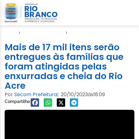
Início
›
Direitos Humanos
›
SASDH
Mais de 17 mil itens serão
entregues às famílias que
foram atingidas pelas
enxurradas e cheia do Rio
Acre
Por
Secom Prefeitura
20/10/2023
às
18:09
|
Compartilhe: