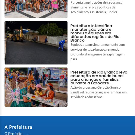
Parceria amplia ações de segurança
alimentar e reforça políticas de
acolhimento, assistência jurídica
Prefeitura intensifica
manutenção viária e
mobiliza equipes em
diferentes regiões de Rio
Branco
Equipes atuam simultaneamente com
serviços de tapa-buraco, remendo
profundo, drenagem e terraplanagem
para
Prefeitura de Rio Branco leva
educação em saúde bucal
para crianças e famílias
durante a Expoacre
Ação do programa Geração Sorriso
Saudável reuniu crianças e famílias em
atividades educativas
A Prefeitura
O Prefeito