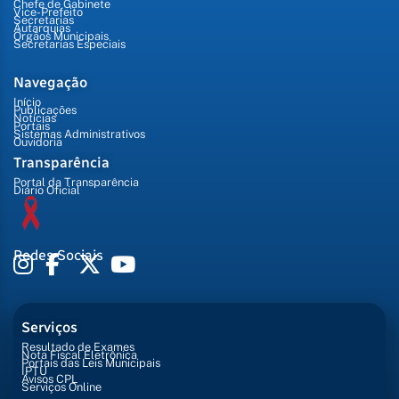
Chefe de Gabinete
Vice-Prefeito
Secretarias
Autarquias
Órgãos Municipais
Secretarias Especiais
Navegação
Início
Publicações
Notícias
Portais
Sistemas Administrativos
Ouvidoria
Transparência
Portal da Transparência
Diário Oficial
Redes Sociais
Serviços
Resultado de Exames
Nota Fiscal Eletrônica
Portais das Leis Municipais
IPTU
Avisos CPL
Serviços Online