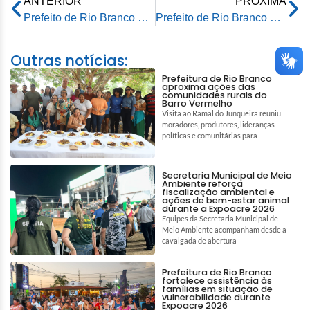
ANTERIOR
PRÓXIMA
Prefeito de Rio Branco participa de sessão da CPI das ONGs na Assembleia Legislativa
Prefeito de Rio Branco participa de sessão da CPI das ONGs na Assembleia Legislativa
Outras notícias:
Prefeitura de Rio Branco
aproxima ações das
comunidades rurais do
Barro Vermelho
Visita ao Ramal do Junqueira reuniu
moradores, produtores, lideranças
políticas e comunitárias para
Secretaria Municipal de Meio
Ambiente reforça
fiscalização ambiental e
ações de bem-estar animal
durante a Expoacre 2026
Equipes da Secretaria Municipal de
Meio Ambiente acompanham desde a
cavalgada de abertura
Prefeitura de Rio Branco
fortalece assistência às
famílias em situação de
vulnerabilidade durante
Expoacre 2026