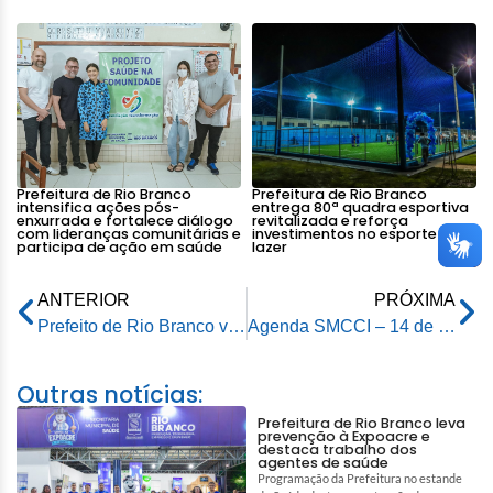
Prefeitura de Rio Branco
Prefeitura de Rio Branco
intensifica ações pós-
entrega 80ª quadra esportiva
enxurrada e fortalece diálogo
revitalizada e reforça
com lideranças comunitárias e
investimentos no esporte e
participa de ação em saúde
lazer
ANTERIOR
PRÓXIMA
Prefeito de Rio Branco visita fábrica de blocos de concreto e destaca apoio aos empreendimentos locais
Agenda SMCCI – 14 de março de 2024
Outras notícias:
Prefeitura de Rio Branco leva
prevenção à Expoacre e
destaca trabalho dos
agentes de saúde
Programação da Prefeitura no estande