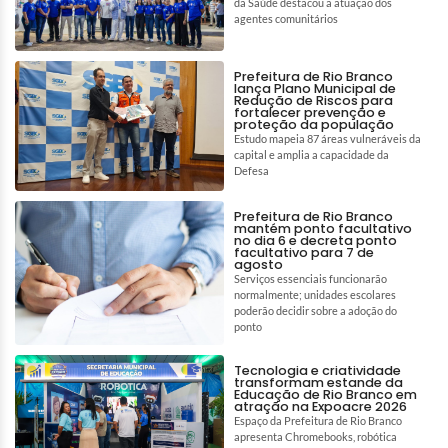
da Saúde destacou a atuação dos
agentes comunitários
Prefeitura de Rio Branco
lança Plano Municipal de
Redução de Riscos para
fortalecer prevenção e
proteção da população
Estudo mapeia 87 áreas vulneráveis da
capital e amplia a capacidade da
Defesa
Prefeitura de Rio Branco
mantém ponto facultativo
no dia 6 e decreta ponto
facultativo para 7 de
agosto
Serviços essenciais funcionarão
normalmente; unidades escolares
poderão decidir sobre a adoção do
ponto
Tecnologia e criatividade
transformam estande da
Educação de Rio Branco em
atração na Expoacre 2026
Espaço da Prefeitura de Rio Branco
apresenta Chromebooks, robótica