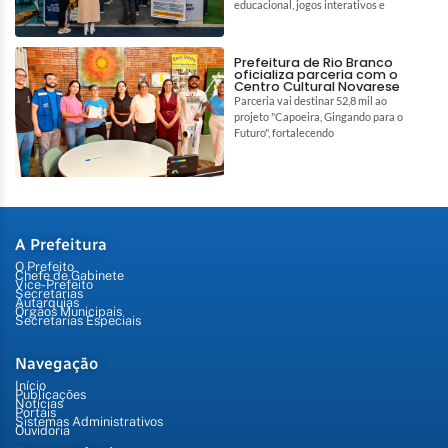
educacional, jogos interativos e
Prefeitura de Rio Branco
oficializa parceria com o
Centro Cultural Novarese
Parceria vai destinar 52,8 mil ao
projeto "Capoeira, Gingando para o
Futuro", fortalecendo
A Prefeitura
O Prefeito
Chefe de Gabinete
Vice-Prefeito
Secretarias
Autarquias
Órgãos Municipais
Secretarias Especiais
Navegação
Início
Publicações
Notícias
Portais
Sistemas Administrativos
Ouvidoria