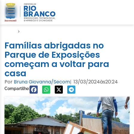
Início
›
Enchente 2024
Famílias abrigadas no
Parque de Exposições
começam a voltar para
casa
Por
Bruna Giovanna/Secom
13/03/2024
às
20:24
|
Compartilhe: