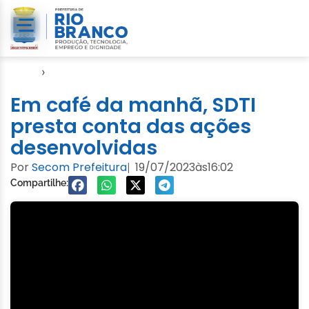
Início
›
SDTI
Em café da manhã, SDTI
presta conta das ações
desenvolvidas
Por
Secom Prefeitura
19/07/2023
às
16:02
|
Compartilhe: