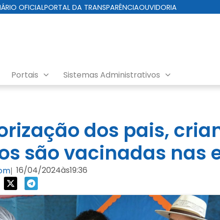
IÁRIO OFICIAL
PORTAL DA TRANSPARÊNCIA
OUVIDORIA
Portais
Sistemas Administrativos
rização dos pais, cria
anos são vacinadas nas 
16/04/2024
às
19:36
com
|