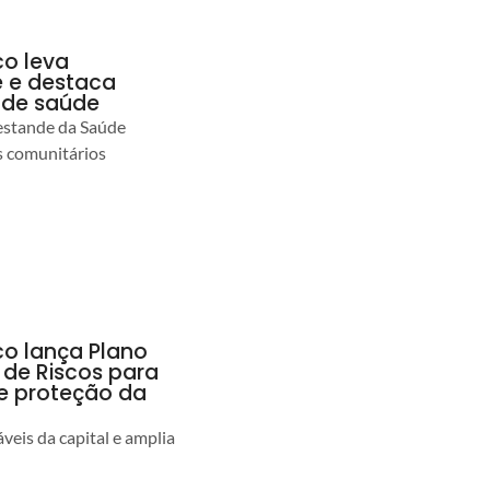
co leva
 e destaca
 de saúde
estande da Saúde
s comunitários
co lança Plano
 de Riscos para
 e proteção da
veis da capital e amplia