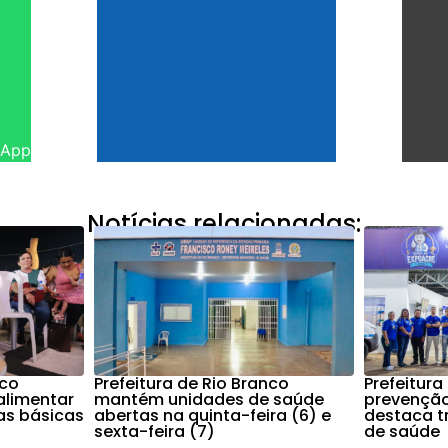
sApp
Notícias relacionadas:
nco
Prefeitura de Rio Branco
Prefeitura
alimentar
mantém unidades de saúde
prevenção
as básicas
abertas na quinta-feira (6) e
destaca t
sexta-feira (7)
de saúde