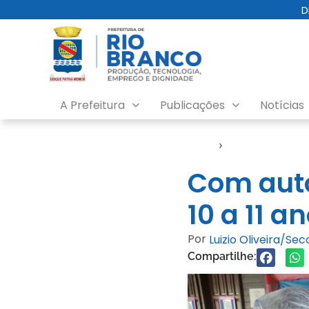
D
A Prefeitura
Publicações
Notícias
Início
›
Seme
Com auto
10 a 11 
Por
Luizio Oliveira/Se
Compartilhe: