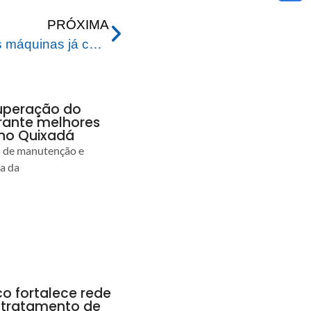
PRÓXIMA
Na parte alta da cidade as máquinas já começaram a trabalhar
uperação do
rante melhores
no Quixadá
s de manutenção e
ia da
co fortalece rede
r tratamento de