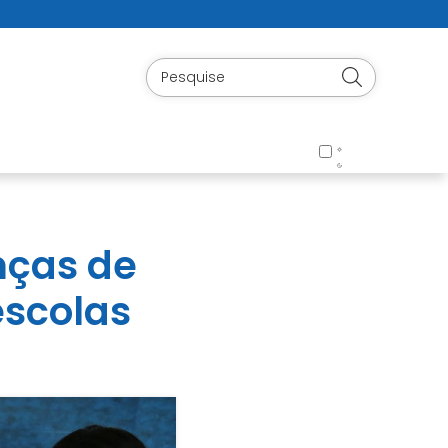
nças de
escolas