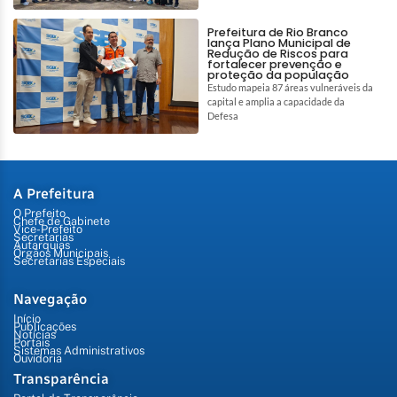
Prefeitura de Rio Branco
lança Plano Municipal de
Redução de Riscos para
fortalecer prevenção e
proteção da população
Estudo mapeia 87 áreas vulneráveis da
capital e amplia a capacidade da
Defesa
A Prefeitura
O Prefeito
Chefe de Gabinete
Vice-Prefeito
Secretarias
Autarquias
Órgãos Municipais
Secretarias Especiais
Navegação
Início
Publicações
Notícias
Portais
Sistemas Administrativos
Ouvidoria
Transparência