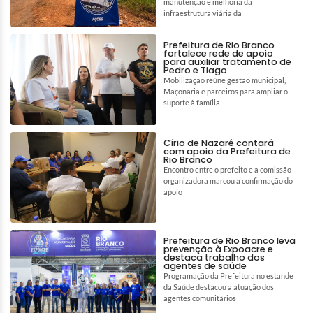
manutenção e melhoria da
infraestrutura viária da
Prefeitura de Rio Branco
fortalece rede de apoio
para auxiliar tratamento de
Pedro e Tiago
Mobilização reúne gestão municipal,
Maçonaria e parceiros para ampliar o
suporte à família
Círio de Nazaré contará
com apoio da Prefeitura de
Rio Branco
Encontro entre o prefeito e a comissão
organizadora marcou a confirmação do
apoio
Prefeitura de Rio Branco leva
prevenção à Expoacre e
destaca trabalho dos
agentes de saúde
Programação da Prefeitura no estande
da Saúde destacou a atuação dos
agentes comunitários