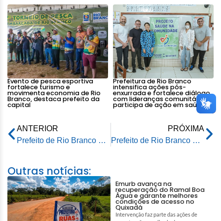
Evento de pesca esportiva
Prefeitura de Rio Branco
fortalece turismo e
intensifica ações pós-
movimenta economia de Rio
enxurrada e fortalece diálogo
Branco, destaca prefeito da
com lideranças comunitárias e
capital
participa de ação em saúde
ANTERIOR
PRÓXIMA
Prefeito de Rio Branco é eleito presidente do Consórcio Intermunicipal de Resíduos Sólidos do Acre
Prefeito de Rio Branco e senador visitam bairro Ayrton Senna e conversam sobre o pós-enchente
Outras notícias:
Emurb avança na
recuperação do Ramal Boa
Água e garante melhores
condições de acesso no
Quixadá
Intervenção faz parte das ações de