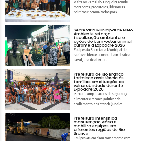
Visita ao Ramal do Junqueira reuniu
moradores, produtores, lideranças
políticas e comunitárias para
Secretaria Municipal de Meio
Ambiente reforça
fiscalização ambiental e
ações de bem-estar animal
durante a Expoacre 2026
Equipes da Secretaria Municipal de
Meio Ambiente acompanham desde a
cavalgada de abertura
Prefeitura de Rio Branco
fortalece assistência às
famílias em situação de
vulnerabilidade durante
Expoacre 2026
Parceria amplia ações de segurança
alimentar e reforça políticas de
acolhimento, assistência jurídica
Prefeitura intensifica
manutenção viária e
mobiliza equipes em
diferentes regiões de Rio
Branco
Equipes atuam simultaneamente com