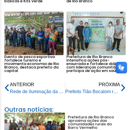
básicas e Kits Verde
de Rio Branco
Evento de pesca esportiva
Prefeitura de Rio Branco
fortalece turismo e
intensifica ações pós-
movimenta economia de Rio
enxurrada e fortalece diálogo
Branco, destaca prefeito da
com lideranças comunitárias e
capital
participa de ação em saúde
ANTERIOR
PRÓXIMA
Rede de iluminação da Passarela Joaquim Macedo recebe manutenção da Prefeitura de Rio Branco
Prefeito Tião Bocalom recebe homenagem da Fieac na Semana da Indústria
Outras notícias:
Prefeitura de Rio Branco
aproxima ações das
comunidades rurais do
Barro Vermelho