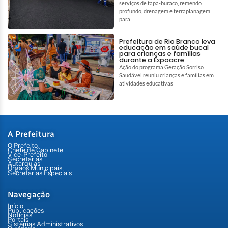
serviços de tapa-buraco, remendo
profundo, drenagem e terraplanagem
para
Prefeitura de Rio Branco leva
educação em saúde bucal
para crianças e famílias
durante a Expoacre
Ação do programa Geração Sorriso
Saudável reuniu crianças e famílias em
atividades educativas
A Prefeitura
O Prefeito
Chefe de Gabinete
Vice-Prefeito
Secretarias
Autarquias
Órgãos Municipais
Secretarias Especiais
Navegação
Início
Publicações
Notícias
Portais
Sistemas Administrativos