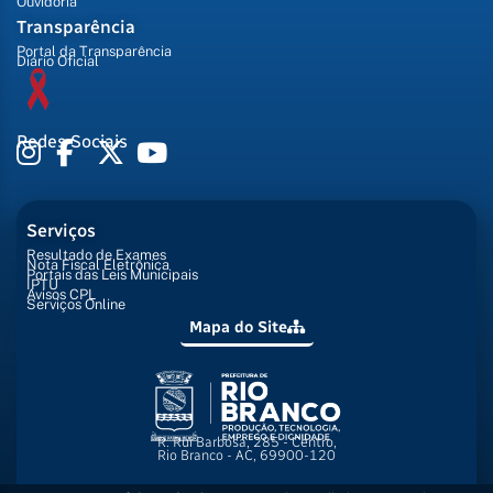
Ouvidoria
Transparência
Portal da Transparência
Diário Oficial
Redes Sociais
Serviços
Resultado de Exames
Nota Fiscal Eletrônica
Portais das Leis Municipais
IPTU
Avisos CPL
Serviços Online
Mapa do Site
R. Rui Barbosa, 285 - Centro,
Rio Branco - AC, 69900-120