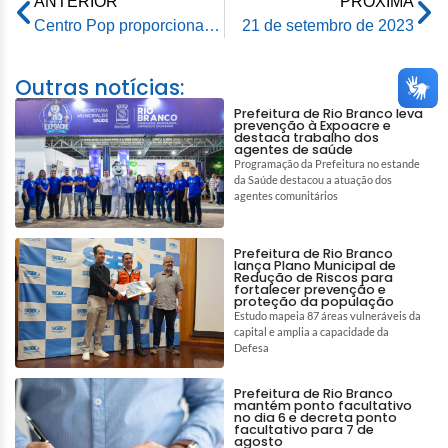
ANTERIOR
PRÓXIMA
Centro Pop proporciona um dia de serviços a pessoas em situação de rua
21 de setembro de 2023
Outras notícias:
Prefeitura de Rio Branco leva
prevenção à Expoacre e
destaca trabalho dos
agentes de saúde
Programação da Prefeitura no estande
da Saúde destacou a atuação dos
agentes comunitários
Prefeitura de Rio Branco
lança Plano Municipal de
Redução de Riscos para
fortalecer prevenção e
proteção da população
Estudo mapeia 87 áreas vulneráveis da
capital e amplia a capacidade da
Defesa
Prefeitura de Rio Branco
mantém ponto facultativo
no dia 6 e decreta ponto
facultativo para 7 de
agosto