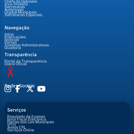
Chefe de Gabinete
Vice-Prefeito
Secretarias
Autarquias
Órgãos Municipais
Secretarias Especiais
Navegação
Início
Publicações
Notícias
Portais
Sistemas Administrativos
Ouvidoria
Transparência
Portal da Transparência
Diário Oficial
Redes Sociais
Serviços
Resultado de Exames
Nota Fiscal Eletrônica
Portais das Leis Municipais
IPTU
Avisos CPL
Serviços Online