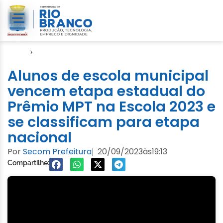
Início
›
Seme
Alunos de escola municipal
vencem etapa estadual do
Prêmio MPT na Escola 2023 e
se classificam para etapa
nacional
Por
Secom Prefeitura
20/09/2023
às
19:13
|
Compartilhe: