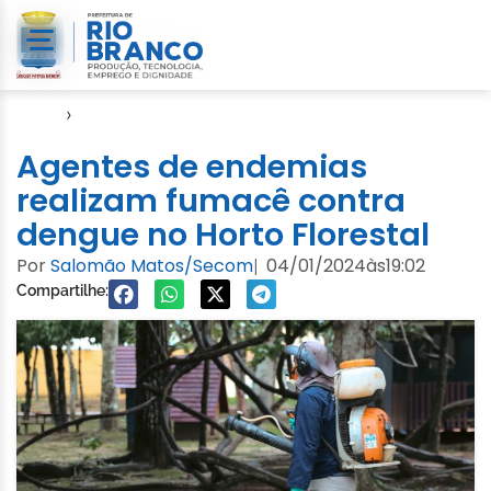
Início
›
Semeia
Agentes de endemias
realizam fumacê contra
dengue no Horto Florestal
Por
Salomão Matos/Secom
04/01/2024
às
19:02
|
Compartilhe: