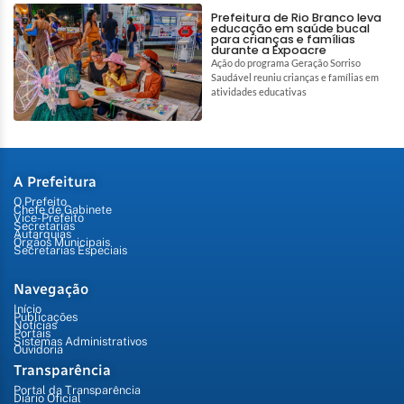
Prefeitura de Rio Branco leva
educação em saúde bucal
para crianças e famílias
durante a Expoacre
Ação do programa Geração Sorriso
Saudável reuniu crianças e famílias em
atividades educativas
A Prefeitura
O Prefeito
Chefe de Gabinete
Vice-Prefeito
Secretarias
Autarquias
Órgãos Municipais
Secretarias Especiais
Navegação
Início
Publicações
Notícias
Portais
Sistemas Administrativos
Ouvidoria
Transparência
Portal da Transparência
Diário Oficial