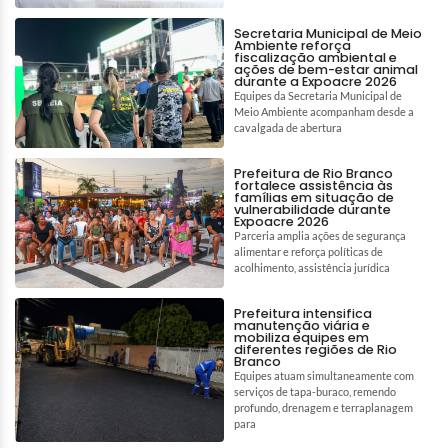
Secretaria Municipal de Meio
Ambiente reforça
fiscalização ambiental e
ações de bem-estar animal
durante a Expoacre 2026
Equipes da Secretaria Municipal de
Meio Ambiente acompanham desde a
cavalgada de abertura
Prefeitura de Rio Branco
fortalece assistência às
famílias em situação de
vulnerabilidade durante
Expoacre 2026
Parceria amplia ações de segurança
alimentar e reforça políticas de
acolhimento, assistência jurídica
Prefeitura intensifica
manutenção viária e
mobiliza equipes em
diferentes regiões de Rio
Branco
Equipes atuam simultaneamente com
serviços de tapa-buraco, remendo
profundo, drenagem e terraplanagem
para