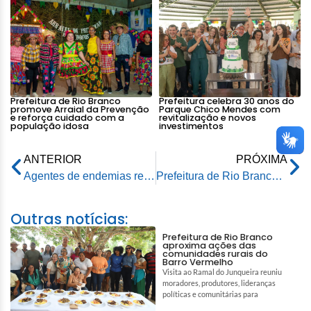
Prefeitura de Rio Branco
Prefeitura celebra 30 anos do
promove Arraial da Prevenção
Parque Chico Mendes com
e reforça cuidado com a
revitalização e novos
população idosa
investimentos
ANTERIOR
PRÓXIMA
Agentes de endemias realizam fumacê contra dengue no Horto Florestal
Prefeitura de Rio Branco vai premiar contribuintes adimplentes do IPTU, com tvs, motos e carro zero KM
Outras notícias:
Prefeitura de Rio Branco
aproxima ações das
comunidades rurais do
Barro Vermelho
Visita ao Ramal do Junqueira reuniu
moradores, produtores, lideranças
políticas e comunitárias para