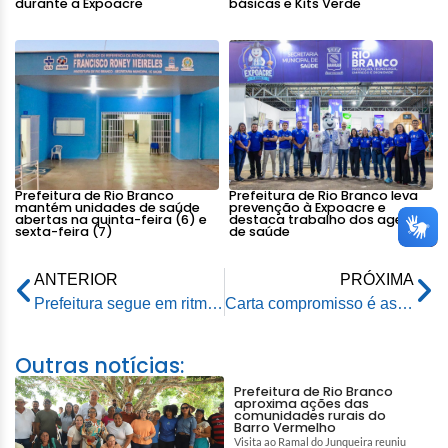
durante a Expoacre
básicas e Kits Verde
Prefeitura de Rio Branco
Prefeitura de Rio Branco leva
mantém unidades de saúde
prevenção à Expoacre e
abertas na quinta-feira (6) e
destaca trabalho dos agentes
sexta-feira (7)
de saúde
ANTERIOR
PRÓXIMA
Prefeitura segue em ritmo acelerado na manutenção da estrutura da USF Deucimar Pinheiro
Carta compromisso é assinada para combater a exploração sexual de crianças e adolescentes
Outras notícias:
Prefeitura de Rio Branco
aproxima ações das
comunidades rurais do
Barro Vermelho
Visita ao Ramal do Junqueira reuniu