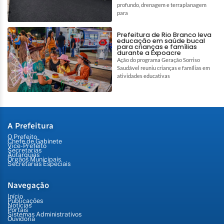
profundo, drenagem e terraplanagem
para
Prefeitura de Rio Branco leva
educação em saúde bucal
para crianças e famílias
durante a Expoacre
Ação do programa Geração Sorriso
Saudável reuniu crianças e famílias em
atividades educativas
A Prefeitura
O Prefeito
Chefe de Gabinete
Vice-Prefeito
Secretarias
Autarquias
Órgãos Municipais
Secretarias Especiais
Navegação
Início
Publicações
Notícias
Portais
Sistemas Administrativos
Ouvidoria