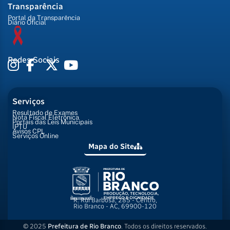
Transparência
Portal da Transparência
Diário Oficial
Redes Sociais
Serviços
Resultado de Exames
Nota Fiscal Eletrônica
Portais das Leis Municipais
IPTU
Avisos CPL
Serviços Online
Mapa do Site
R. Rui Barbosa, 285 - Centro,
Rio Branco - AC, 69900-120
© 2025
Prefeitura de Rio Branco
. Todos os direitos reservados.