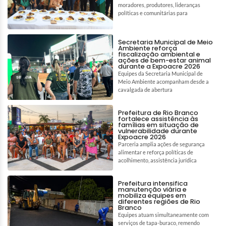
moradores, produtores, lideranças
políticas e comunitárias para
Secretaria Municipal de Meio
Ambiente reforça
fiscalização ambiental e
ações de bem-estar animal
durante a Expoacre 2026
Equipes da Secretaria Municipal de
Meio Ambiente acompanham desde a
cavalgada de abertura
Prefeitura de Rio Branco
fortalece assistência às
famílias em situação de
vulnerabilidade durante
Expoacre 2026
Parceria amplia ações de segurança
alimentar e reforça políticas de
acolhimento, assistência jurídica
Prefeitura intensifica
manutenção viária e
mobiliza equipes em
diferentes regiões de Rio
Branco
Equipes atuam simultaneamente com
serviços de tapa-buraco, remendo