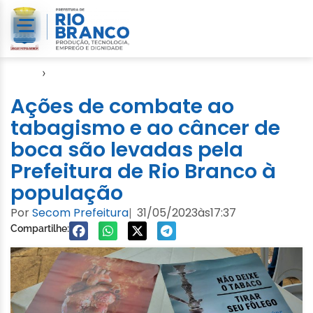
Início
›
Semsa
Ações de combate ao
tabagismo e ao câncer de
boca são levadas pela
Prefeitura de Rio Branco à
população
Por
Secom Prefeitura
31/05/2023
às
17:37
|
Compartilhe: