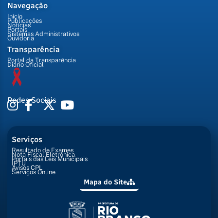
Navegação
Início
Publicações
Notícias
Portais
Sistemas Administrativos
Ouvidoria
Transparência
Portal da Transparência
Diário Oficial
Redes Sociais
Serviços
Resultado de Exames
Nota Fiscal Eletrônica
Portais das Leis Municipais
IPTU
Avisos CPL
Serviços Online
Mapa do Site