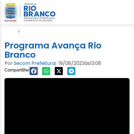
Início
›
Video
Programa Avança Rio
Branco
Por
Secom Prefeitura
19/08/2023
às
13:08
|
Compartilhe: