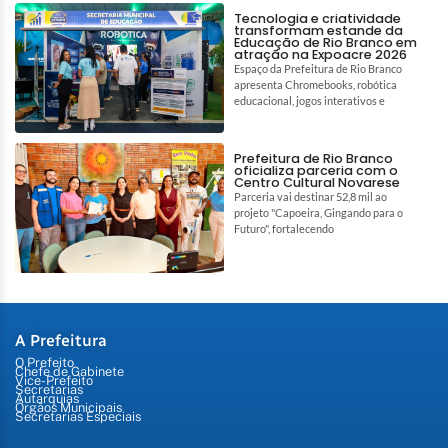
Tecnologia e criatividade
transformam estande da
Educação de Rio Branco em
atração na Expoacre 2026
Espaço da Prefeitura de Rio Branco
apresenta Chromebooks, robótica
educacional, jogos interativos e
Prefeitura de Rio Branco
oficializa parceria com o
Centro Cultural Novarese
Parceria vai destinar 52,8 mil ao
projeto "Capoeira, Gingando para o
Futuro", fortalecendo
A Prefeitura
O Prefeito
Chefe de Gabinete
Vice-Prefeito
Secretarias
Autarquias
Órgãos Municipais
Secretarias Especiais