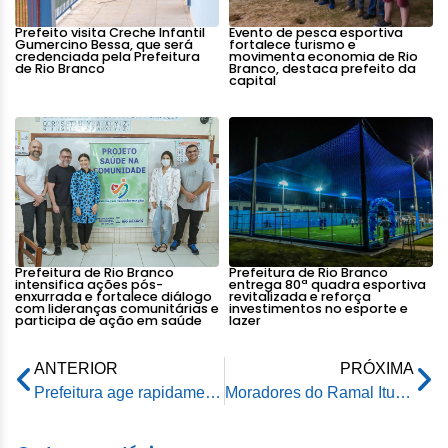
Prefeito visita Creche Infantil
Evento de pesca esportiva
Gumercino Bessa, que será
fortalece turismo e
credenciada pela Prefeitura
movimenta economia de Rio
de Rio Branco
Branco, destaca prefeito da
capital
Prefeitura de Rio Branco
Prefeitura de Rio Branco
intensifica ações pós-
entrega 80ª quadra esportiva
enxurrada e fortalece diálogo
revitalizada e reforça
com lideranças comunitárias e
investimentos no esporte e
participa de ação em saúde
lazer
ANTERIOR
PRÓXIMA
Prefeitura age rapidamente e realiza manutenção dos sistemas de abastecimento de água da capital
Moradores do Ramal Itucumã agradecem à gestão pela pavimentação no local